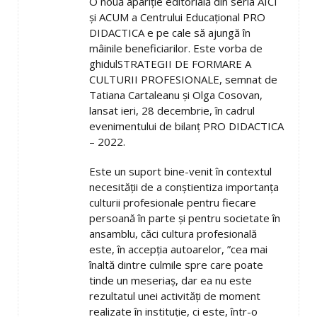
O nouă apariție editorială din seria AICI
și ACUM a Centrului Educațional PRO
DIDACTICA e pe cale să ajungă în
mâinile beneficiarilor. Este vorba de
ghidulSTRATEGII DE FORMARE A
CULTURII PROFESIONALE, semnat de
Tatiana Cartaleanu și Olga Cosovan,
lansat ieri, 28 decembrie, în cadrul
evenimentului de bilanț PRO DIDACTICA
– 2022.
Este un suport bine-venit în contextul
necesității de a conștientiza importanța
culturii profesionale pentru fiecare
persoană în parte și pentru societate în
ansamblu, căci cultura profesională
este, în accepția autoarelor, ”cea mai
înaltă dintre culmile spre care poate
tinde un meseriaș, dar ea nu este
rezultatul unei activități de moment
realizate în instituție, ci este, într-o