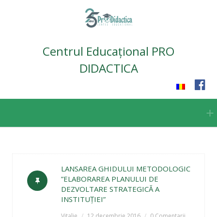
Centrul Educațional PRO
DIDACTICA
Skip
to
content
LANSAREA GHIDULUI METODOLOGIC
”ELABORAREA PLANULUI DE
DEZVOLTARE STRATEGICĂ A
INSTITUȚIEI”
Vitalie
12 decembrie 2016
0 Comentarii