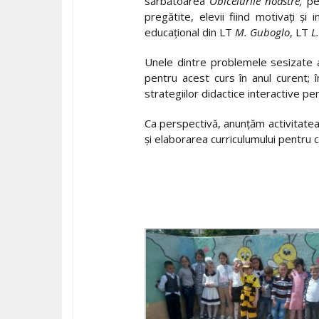
sărbătoarea
Obiceiurile noastre,
pen
pregătite, elevii fiind motivaţi şi
educaţional din LT
M. Guboglo
, LT
L
Unele dintre problemele sesizate au
pentru acest curs în anul curent; î
strategiilor didactice interactive pen
Ca perspectivă, anunţăm activitatea d
şi elaborarea curriculumului pentru c