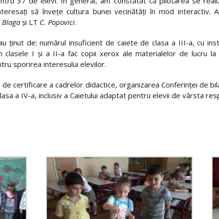
tru 37 de elevi. În general, am constatat că pilotarea se reali
 interesaţi să înveţe cultura bunei vecinătăţi în mod interactiv
. Blaga
şi LT
C. Popovici
.
 ţinut de: numărul insuficient de caiete de clasa a III-a, cu inst
n clasele I şi a II-a fac copii xerox ale materialelor de lucru la
tru sporirea interesului elevilor.
e certificare a cadrelor didactice, organizarea Conferinţei de bilanţ
lasa a IV-a, inclusiv a Caietului adaptat pentru elevii de vârsta res