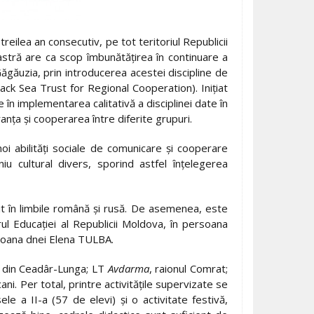
reilea an consecutiv, pe tot teritoriul Republicii
astră are ca scop îmbunătăţirea în continuare a
 Găgăuzia, prin introducerea acestei discipline de
lack Sea Trust for Regional Cooperation). Iniţiat
 în implementarea calitativă a disciplinei date în
anţa şi cooperarea între diferite grupuri.
oi abilităţi sociale de comunicare şi cooperare
iu cultural divers, sporind astfel înţelegerea
rit în limbile română şi rusă. De asemenea, este
l Educaţiei al Republicii Moldova, în persoana
rsoana dnei Elena TULBA.
din Ceadâr-Lunga; LT
Avdarma
, raionul Comrat;
ani. Per total, printre activităţile supervizate se
asele a II-a (57 de elevi) şi o activitate festivă,