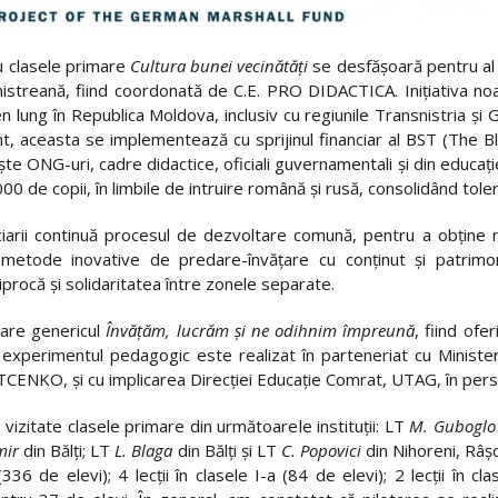
ru clasele primare
Cultura bunei vecinătăţi
se desfăşoară pentru al t
nistreană, fiind coordonată de C.E. PRO DIDACTICA. Iniţiativa no
rmen lung în Republica Moldova, inclusiv cu regiunile Transnistria şi
ent, aceasta se implementează cu sprijinul financiar al BST (The B
şte ONG-uri, cadre didactice, oficiali guvernamentali şi din educaţie
0 de copii, în limbile de intruire română şi rusă, consolidând toler
iciarii continuă procesul de dezvoltare comună, pentru a obţine n
e metode inovative de predare-învăţare cu conţinut şi patrimon
ciprocă şi solidaritatea între zonele separate.
a are genericul
Învăţăm, lucrăm şi ne odihnim împreună
, fiind ofe
xperimentul pedagogic este realizat în parteneriat cu Ministeru
KITCENKO, și cu implicarea Direcţiei Educaţie Comrat, UTAG, în pe
vizitate clasele primare din următoarele instituţii: LT
M. Guboglo
mir
din Bălţi; LT
L. Blaga
din Bălţi şi LT
C. Popovici
din Nihoreni, Râşc
(336 de elevi); 4 lecţii în clasele I-a (84 de elevi); 2 lecţii în cl