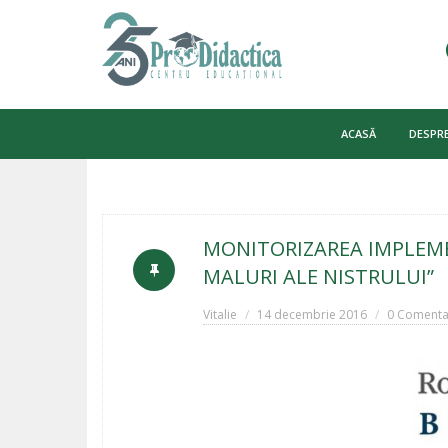
Skip
to
ACASĂ
DESPRE
content
MONITORIZAREA IMPLEME
MALURI ALE NISTRULUI”
Vitalie
14 decembrie 2016
0 Comentar