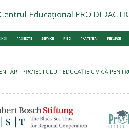
Centrul Educațional PRO DIDACTI
 NOI
PROIECTE
SERVICII
R E D
PARTENERI
RESURSE
NTĂRII PROIECTULUI ”EDUCAŢIE CIVICĂ PENTR
ii