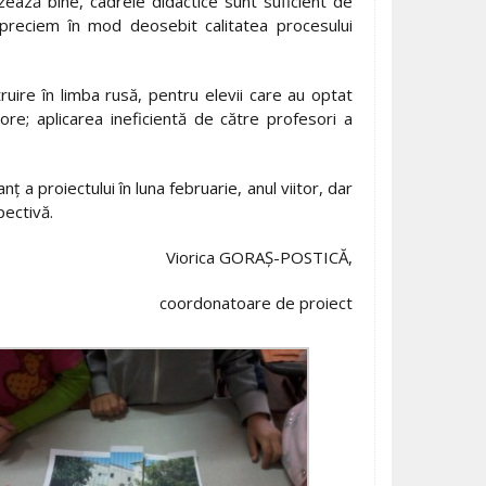
zează bine, cadrele didactice sunt suficient de
. Apreciem în mod deosebit calitatea procesului
ruire în limba rusă, pentru elevii care au optat
 ore; aplicarea ineficientă de către profesori a
 a proiectului în luna februarie, anul viitor, dar
pectivă.
Viorica GORAȘ-POSTICĂ,
coordonatoare de proiect