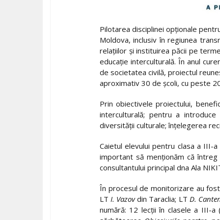
Pilotarea disciplinei opţionale pent
Moldova, inclusiv în regiunea trans
relaţiilor şi instituirea păcii pe te
educaţie interculturală. În anul cur
de societatea civilă, proiectul reune
aproximativ 30 de şcoli, cu peste 200
Prin obiectivele proiectului, benef
interculturală; pentru a introduc
diversităţii culturale; înţelegerea re
Caietul elevului pentru clasa a III-
important să menționăm că întreg e
consultantului principal dna Ala NI
În procesul de monitorizare au fost 
LT
I. Vazov
din Taraclia; LT
D. Cante
numără: 12 lecţii în clasele a III-a 