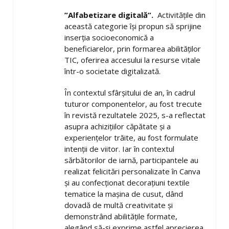
”Alfabetizare digitală”.
Activitățile din
această categorie își propun să sprijine
inserția socioeconomică a
beneficiarelor, prin formarea abilităților
TIC, oferirea accesului la resurse vitale
într-o societate digitalizată.
În contextul sfârșitului de an, în cadrul
tuturor componentelor, au fost trecute
în revistă rezultatele 2025, s-a reflectat
asupra achizițiilor căpătate și a
experiențelor trăite, au fost formulate
intenții de viitor. Iar în contextul
sărbătorilor de iarnă, participantele au
realizat felicitări personalizate în Canva
și au confecționat decorațiuni textile
tematice la mașina de cusut, dând
dovadă de multă creativitate și
demonstrând abilitățile formate,
alegând să-și exprime astfel aprecierea