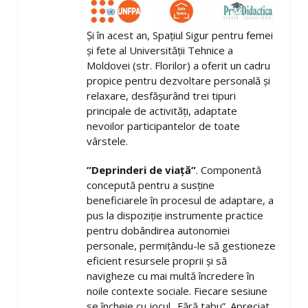
Și în acest an, Spațiul Sigur pentru femei
și fete al Universității Tehnice a
Moldovei (str. Florilor) a oferit un cadru
propice pentru dezvoltare personală și
relaxare, desfășurând trei tipuri
principale de activități, adaptate
nevoilor participantelor de toate
vârstele.
”Deprinderi de viață”
. Componentă
concepută pentru a susține
beneficiarele în procesul de adaptare, a
pus la dispoziție instrumente practice
pentru dobândirea autonomiei
personale, permițându-le să gestioneze
eficient resursele proprii și să
navigheze cu mai multă încredere în
noile contexte sociale. Fiecare sesiune
se încheie cu jocul „Fără tabu”. Apreciat