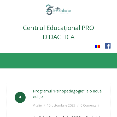
Centrul Educațional PRO
DIDACTICA
Skip
to
content
Programul ”Psihopedagogie” la o nouă
ediție
Vitalie
15 octombrie 2025
0 Comentarii