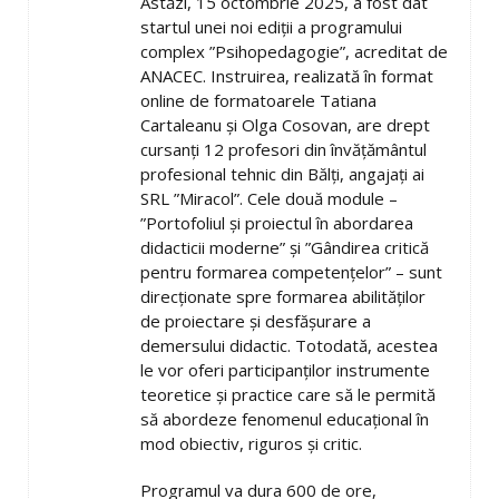
Astăzi, 15 octombrie 2025, a fost dat
startul unei noi ediții a programului
complex ”Psihopedagogie”, acreditat de
ANACEC. Instruirea, realizată în format
online de formatoarele Tatiana
Cartaleanu și Olga Cosovan, are drept
cursanți 12 profesori din învățământul
profesional tehnic din Bălți, angajați ai
SRL ”Miracol”. Cele două module –
”Portofoliul și proiectul în abordarea
didacticii moderne” și ”Gândirea critică
pentru formarea competențelor” – sunt
direcționate spre formarea abilităților
de proiectare și desfășurare a
demersului didactic. Totodată, acestea
le vor oferi participanților instrumente
teoretice şi practice care să le permită
să abordeze fenomenul educaţional în
mod obiectiv, riguros şi critic.
Programul va dura 600 de ore,