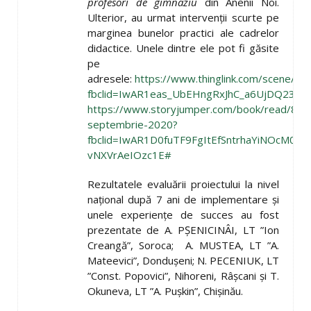
profesori de gimnaziu
din Anenii Noi.
Ulterior, au urmat intervenții scurte pe
marginea bunelor practici ale cadrelor
didactice. Unele dintre ele pot fi găsite
pe
adresele:
https://www.thinglink.com/scene/
fbclid=IwAR1eas_UbEHngRxJhC_a6UjDQ23lG
https://www.storyjumper.com/book/read/88
septembrie-2020?
fbclid=IwAR1D0fuTF9FgItEfSntrhaYiNOcM0U7
vNXVrAeIOzc1E#
Rezultatele evaluării proiectului la nivel
național după 7 ani de implementare și
unele experiențe de succes au fost
prezentate de A. PȘENICINÂI, LT ”Ion
Creangă”, Soroca; A. MUSTEA, LT ”A.
Mateevici”, Dondușeni; N. PECENIUK, LT
”Const. Popovici”, Nihoreni, Râșcani și T.
Okuneva, LT ”A. Pușkin”, Chișinău.