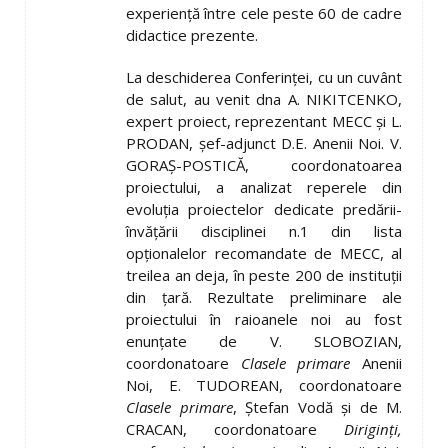
experiență între cele peste 60 de cadre
didactice prezente.
La deschiderea Conferinței, cu un cuvânt
de salut, au venit dna A. NIKITCENKO,
expert proiect, reprezentant MECC și L.
PRODAN, șef-adjunct D.E. Anenii Noi. V.
GORAȘ-POSTICĂ, coordonatoarea
proiectului, a analizat reperele din
evoluția proiectelor dedicate predării-
învățării disciplinei n.1 din lista
opționalelor recomandate de MECC, al
treilea an deja, în peste 200 de instituții
din țară. Rezultate preliminare ale
proiectului în raioanele noi au fost
enunțate de V. SLOBOZIAN,
coordonatoare
Clasele primare
Anenii
Noi, E. TUDOREAN, coordonatoare
Clasele primare
, Ștefan Vodă și de M.
CRACAN, coordonatoare
Diriginți,