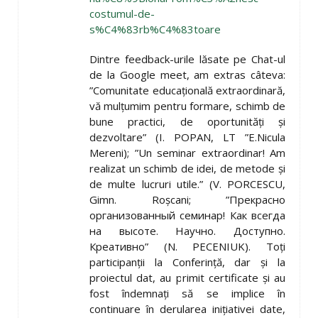
costumul-de-
s%C4%83rb%C4%83toare
Dintre feedback-urile lăsate pe Chat-ul
de la Google meet, am extras câteva:
”Comunitate educațională extraordinară,
vă mulțumim pentru formare, schimb de
bune practici, de oportunități și
dezvoltare” (I. POPAN, LT ”E.Nicula
Mereni); ”Un seminar extraordinar! Am
realizat un schimb de idei, de metode și
de multe lucruri utile.” (V. PORCESCU,
Gimn. Roșcani; ”Прекрасно
организованный семинар! Как всегда
на высоте. Научно. Доступно.
Креативно” (N. PECENIUK). Toți
participanții la Conferință, dar și la
proiectul dat, au primit certificate și au
fost îndemnați să se implice în
continuare în derularea inițiativei date,