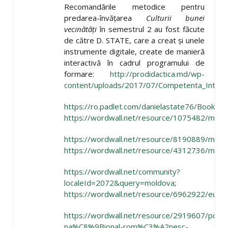
Recomandările metodice pentru
predarea-învățarea
Culturii bunei
vecinătăți
în semestrul 2 au fost făcute
de către D. STATE, care a creat și unele
instrumente digitale, create de manieră
interactivă în cadrul programului de
formare:
http://prodidactica.md/wp-
content/uploads/2017/07/Competenta_Intercul
https://ro.padlet.com/danielastate76/Bookma
https://wordwall.net/resource/1075482/meser
https://wordwall.net/resource/8190889/meser
https://wordwall.net/resource/4312736/meser
https://wordwall.net/community?
localeId=2072&query=moldova
;
https://wordwall.net/resource/6962922/euro
https://wordwall.net/resource/2919607/portu
na%C8%9Bional-rom%C3%A2nesc-