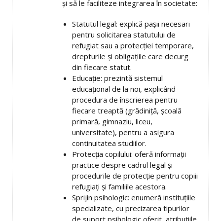
și să le faciliteze integrarea în societate:
Statutul legal: explică pașii necesari
pentru solicitarea statutului de
refugiat sau a protecției temporare,
drepturile și obligațiile care decurg
din fiecare statut.
Educație: prezintă sistemul
educațional de la noi, explicând
procedura de înscrierea pentru
fiecare treaptă (grădiniță, școală
primară, gimnaziu, liceu,
universitate), pentru a asigura
continuitatea studiilor.
Protecția copilului: oferă informații
practice despre cadrul legal și
procedurile de protecție pentru copiii
refugiați și familiile acestora.
Sprijin psihologic: enumeră instituțiile
specializate, cu precizarea tipurilor
de suport psihologic oferit, atribuțiile