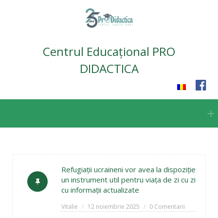
Centrul Educațional PRO
DIDACTICA
Skip
to
content
Refugiații ucraineni vor avea la dispoziție
un instrument util pentru viața de zi cu zi
cu informații actualizate
Vitalie
12 noiembrie 2025
0 Comentarii