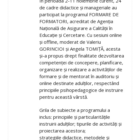
În perioada 2-11 noiembrie curent, 24
de cadre didactice și manageriale au
participat la programul FORMARE DE
FORMATORI, acreditat de Agenția
Națională de Asigurare a Calității în
Educație și Cercetare. Cu sesiuni online
și offline, moderat de Valeriu
GORINCIOI și Angela TOMIȚĂ, acesta
și-a propus drept finalitate dezvoltarea
competenței de concepere, planificare,
organizare și realizare a activităților de
formare și de mentorat în auditoriu și
online destinate adulților, respectând
principiile psihopedagogice de instruire
pentru această vârstă.
Grila de subiecte a programului a
inclus: principiile și particularitățile
instruirii adulților; tipurile de activități și
proiectarea acestora;
strategiile didactice, metodele și