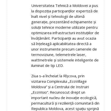
Universitatea Tehnică a Moldovei a pus
la dispoziția participanților expertiză de
înalt nivel și tehnologii de ultimă
generație, prezentând echipamente și
soluții tehnice moderne utilizate pentru
optimizarea infrastructurii instituțiilor de
învățământ. Participanții au avut ocazia
să înțeleagă aplicabilitatea directă a
unor instrumente precum camerele de
termoviziune, telemetrele laser,
wattmetrele și sistemele inteligente de
iluminat de tip LED.
Ziua s-a încheiat la Rîșcova, prin
vizitarea Complexului „EcoVillage
Moldova” și a Centrului de Instruiri
„EcoVisio”. Recunoscut drept un
important nucleu de inovație ecologică,
permacultură și reziliență comunitară din
Republica Moldova, acest spațiu sprijină