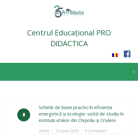
Centrul Educațional PRO
DIDACTICA
Skip
to
content
Schimb de bune practici în eficiența
energetică și ecologie: vizită de studiu în
instituții etalon din Chișinău și Criuleni
Vitalie
12 iunie 2026
0 Comentarii