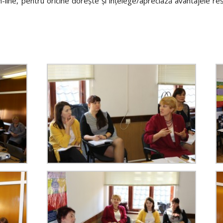
line, pentru oricine dorește și înțelege/apreciază avantajele resur