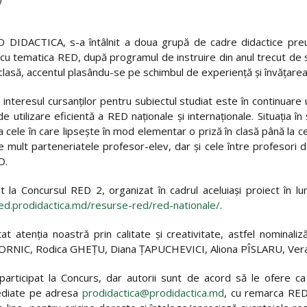
DIDACTICA, s-a întâlnit a doua grupă de cadre didactice preunive
e cu tematica RED, după programul de instruire din anul trecut de 
a clasă, accentul plasându-se pe schimbul de experiență și învățarea
interesul cursanţilor pentru subiectul studiat este în continuare 
 utilizare eficientă a RED naţionale și internaționale. Situația în
la cele în care lipsește în mod elementar o priză în clasă până la 
 mult parteneriatele profesor-elev, dar și cele între profesori d
D.
at la Concursul RED 2, organizat în cadrul aceluiași proiect în lu
d.prodidactica.md/resurse-red/red-nationale/
.
at atenția noastră prin calitate și creativitate, astfel nominal
ORNIC, Rodica GHEŢU, Diana ŢAPUCHEVICI, Aliona PÎSLARU, Vera
participat la Concurs, dar autorii sunt de acord să le ofere c
pediate pe adresa
prodidactica@prodidactica.md
, cu remarca RED