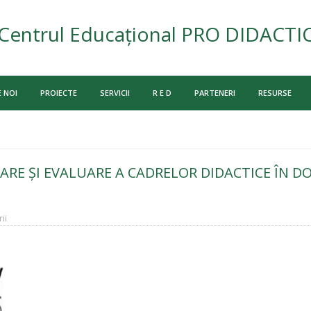
Centrul Educațional PRO DIDACTI
 NOI
PROIECTE
SERVICII
R E D
PARTENERI
RESURSE
CARE ȘI EVALUARE A CADRELOR DIDACTICE ÎN 
ii