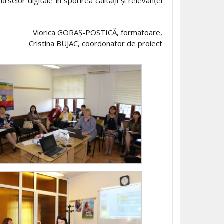
selor digitale în sporirea calității și relevanței
Viorica GORAȘ-POSTICĂ, formatoare,
Cristina BUJAC, coordonator de proiect