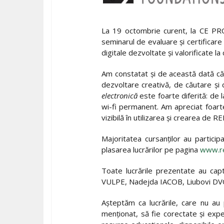
La 19 octombrie curent, la CE PRO 
seminarul de evaluare și certificar
digitale dezvoltate și valorificate l
Am constatat și de această dată că 
dezvoltare creativă, de căutare și de
electronică
este foarte diferită: de 
wi-fi permanent. Am apreciat foarte
vizibilă în utilizarea și crearea de RE
Majoritatea cursanților au particip
plasarea lucrărilor pe pagina
www.re
Toate lucrările prezentate au capt
VULPE, Nadejda IACOB, Liubovi DV
Așteptăm ca lucrările, care nu au 
menţionat, să fie corectate și ex