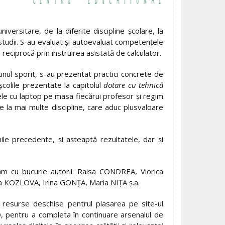
rsitare, de la diferite discipline şcolare, la
studii. S-au evaluat și autoevaluat competențele
 reciprocă prin instruirea asistată de calculator.
unul sporit, s-au prezentat practici concrete de
 școlile prezentate la capitolul
dotare cu tehnică
cele cu laptop pe masa fiecărui profesor și regim
e la mai multe discipline, care aduc plusvaloare
nile precedente, și așteaptă rezultatele, dar și
izăm cu bucurie autorii: Raisa CONDREA, Viorica
 KOZLOVA, Irina GONŢA, Maria NIŢA ș.a.
a resurse deschise pentrul plasarea pe site-ul
, pentru a completa în continuare arsenalul de