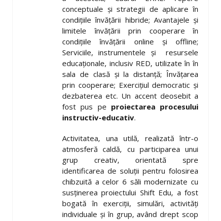
conceptuale și strategii de aplicare în
condițiile învățării hibride; Avantajele și
limitele învățării prin cooperare în
condițiile învățării online și offline;
Serviciile, instrumentele și resursele
educaționale, inclusiv RED, utilizate în în
sala de clasă și la distanță; Învățarea
prin cooperare; Exercițiul democratic și
dezbaterea etc. Un accent deosebit a
fost pus pe
proiectarea procesului
instructiv-educativ
.
Activitatea, una utilă, realizată într-o
atmosferă caldă, cu participarea unui
grup creativ, orientată spre
identificarea de soluții pentru folosirea
chibzuită a celor 6 săli modernizate cu
susținerea proiectului Shift Edu, a fost
bogată în exerciții, simulări, activități
individuale și în grup, având drept scop