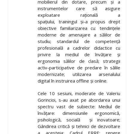
mobilierul din dotare, precum și a
instrumentelor care să asigure
exploatare rațională a
spațiului
,
trainingul și-a propus drept
obiective familiarizarea cu: tendințele
moderne de amenajare a sălilor de
studiu; standardul de competență
profesională a cadrelor didactice cu
privire la mediul de învățare și
ergonomia sălilor de clasă; strategii
activ-participative de predare în sălile
modernizate; utilizarea arsenalului
digital în instruirea offline și online.
Cele 10 sesiuni, moderate de Valeriu
Gorincioi, s-au axat pe abordarea unui
spectru vast de subiecte: Mediul de
învățare: dimensiunile ergonomică,
psihologică, socială și inovatoare;
Gândirea critică și tehnici de dezvoltare
a acesteia; Cadrul ERRE: repere