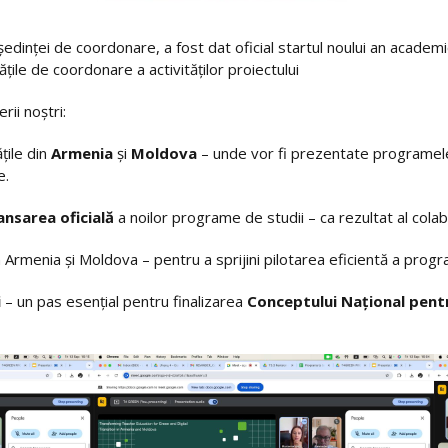
edinței de coordonare, a fost dat oficial startul noului an academ
itățile de coordonare a activităților proiectului
ii noștri:
ățile din
Armenia
și
Moldova
– unde vor fi prezentate programele 
e.
lansarea oficială
a noilor programe de studii – ca rezultat al colabor
 Armenia și Moldova – pentru a sprijini pilotarea eficientă a progra
i
– un pas esențial pentru finalizarea
Conceptului Național pent