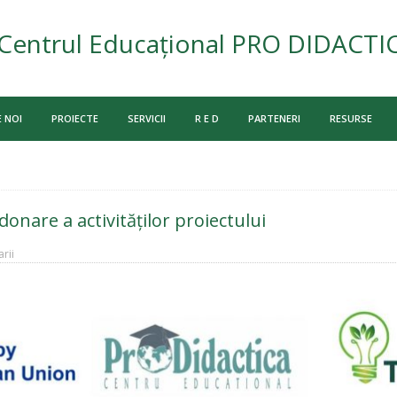
Centrul Educațional PRO DIDACTI
 NOI
PROIECTE
SERVICII
R E D
PARTENERI
RESURSE
nare a activităților proiectului
rii