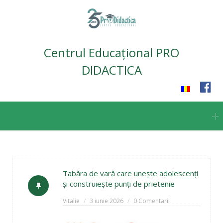
Centrul Educațional PRO
DIDACTICA
Skip
to
content
Tabăra de vară care unește adolescenți
și construiește punți de prietenie
Vitalie
3 iunie 2026
0 Comentarii