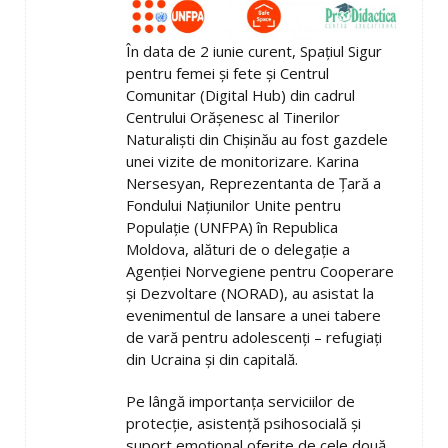
În data de 2 iunie curent, Spațiul Sigur
pentru femei și fete și Centrul
Comunitar (Digital Hub) din cadrul
Centrului Orășenesc al Tinerilor
Naturaliști din Chișinău au fost gazdele
unei vizite de monitorizare. Karina
Nersesyan, Reprezentanta de Țară a
Fondului Națiunilor Unite pentru
Populație (UNFPA) în Republica
Moldova, alături de o delegație a
Agenției Norvegiene pentru Cooperare
și Dezvoltare (NORAD), au asistat la
evenimentul de lansare a unei tabere
de vară pentru adolescenți – refugiați
din Ucraina și din capitală.
Pe lângă importanța serviciilor de
protecție, asistență psihosocială și
suport emoțional oferite de cele două