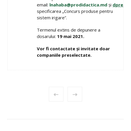
email:
lnahaba@prodidactica.md
și
dpreasc
specificarea „Concurs produse pentru
sistem irigare”.
Termenul extins de depunere a
dosarului:
19 mai 2021.
Vor fi contactate şi invitate doar
companiile preselectate.
POST
NAVIGATION