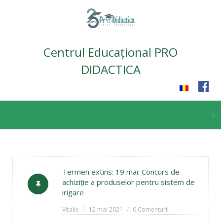
Centrul Educațional PRO
DIDACTICA
Skip
to
content
Termen extins: 19 mai: Concurs de
achiziție a produselor pentru sistem de
irigare
Vitalie
12 mai 2021
0 Comentarii