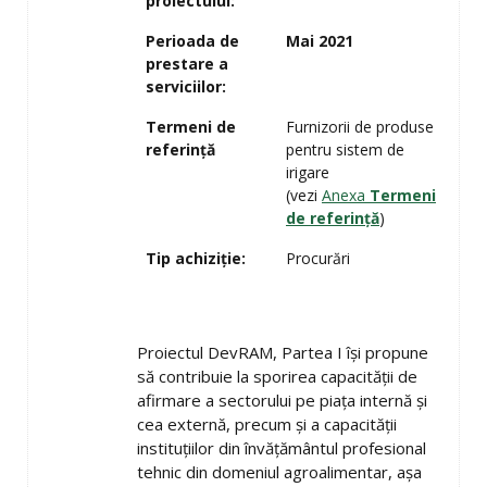
proiectului:
Perioada de
Mai 2021
prestare a
serviciilor:
Termeni de
Furnizorii de produse
referință
pentru sistem de
irigare
(vezi
Anexa
Termeni
de referință
)
Tip achiziție:
Procurări
Proiectul DevRAM, Partea I își propune
să contribuie la sporirea capacității de
afirmare a sectorului pe piața internă şi
cea externă, precum şi a capacității
instituțiilor din învățământul profesional
tehnic din domeniul agroalimentar, așa