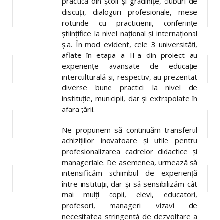
practică din școli și grădinițe, cluburi de
discuții, dialoguri profesionale, mese
rotunde cu practicienii, conferințe
științifice la nivel național și internațional
ș.a. În mod evident, cele 3 universități,
aflate în etapa a II-a din proiect au
experiențe avansate de educație
interculturală și, respectiv, au prezentat
diverse bune practici la nivel de
instituție, municipii, dar și extrapolate în
afara țării.
Ne propunem să continuăm transferul
achizițiilor inovatoare și utile pentru
profesionalizarea cadrelor didactice și
manageriale. De asemenea, urmează să
intensificăm schimbul de experiență
între instituții, dar și să sensibilizăm cât
mai mulți copii, elevi, educatori,
profesori, manageri vizavi de
necesitatea stringentă de dezvoltare a