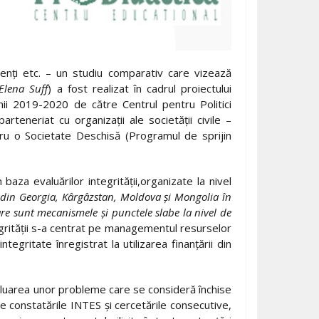
udenți etc. – un studiu comparativ care vizează
Elena Suff
) a fost realizat în cadrul proiectului
nii 2019-2020 de către Centrul pentru Politici
rteneriat cu organizații ale societății civile –
ru o Societate Deschisă (Programul de sprijin
baza evaluărilor integrității,organizate la nivel
ă din Georgia, Kârgâzstan, Moldova și Mongolia în
re sunt mecanismele și punctele slabe la nivel de
egrității s-a centrat pe managementul resurselor
gritate înregistrat la utilizarea finanțării din
reluarea unor probleme care se consideră închise
e constatările INTES și cercetările consecutive,