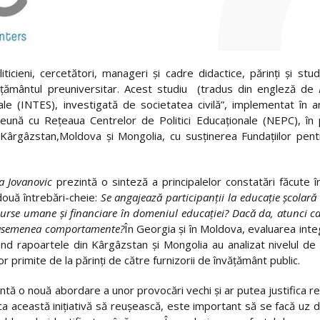
ticieni, cercetători, manageri și cadre didactice, părinți și st
ățământul preuniversitar.
Acest studiu (tradus din engleză de
ale (INTES), investigată de societatea civilă”, implementat în a
reună cu Rețeaua Centrelor de Politici Educaționale (NEPC), în pa
rgâzstan,Moldova și Mongolia, cu susținerea Fundațiilor pent
a Jovanovic
prezintă o sinteză a principalelor constatări făcute în 
 două întrebări-cheie:
Se angajează participanții la educație școlar
esurse umane și financiare în domeniul educației? Dacă da, atunci ca
ză asemenea comportamente?
În Georgia și în Moldova, evaluarea int
 rapoartele din Kârgâzstan și Mongolia au analizat nivelul de inte
r primite de la părinți de către furnizorii de învățământ public.
intă o nouă abordare a unor provocări vechi și ar putea justifica 
ca această inițiativă să reușească, este important să se facă uz d