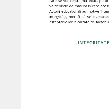
care se vor centra mai exact pe pro
va depinde de măsura în care acest 
Actorii educaționali au motive înt
integrității, merită să se investe
așteptările lor în calitate de factori 
INTEGRITATE