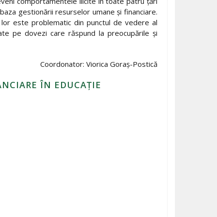
veni comportamentele ilicite în toate patru țări
baza gestionării resurselor umane și financiare.
 lor este problematic din punctul de vedere al
zate pe dovezi care răspund la preocupările și
Coordonator: Viorica Goraș-Postică
ANCIARE ÎN EDUCAȚIE