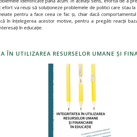
blemele identificate până acum. În același sens, efortul de a pre
efort va reuși să soluționeze problemele de politici care stau la 
emeiate pentru a face ceea ce fac și, chiar dacă comportamentul
ască în înțelegerea acestor motive, pentru a pregăti reacții ba
interesați în educație.
A ÎN UTILIZAREA RESURSELOR UMANE ȘI FIN