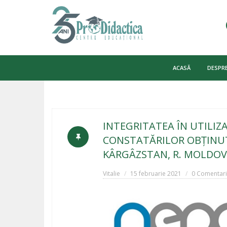
Skip
to
ACASĂ
DESPRE
content
INTEGRITATEA ÎN UTILIZ
CONSTATĂRILOR OBȚINUTE
KÂRGÂZSTAN, R. MOLDOV
Vitalie
15 februarie 2021
0 Comentari