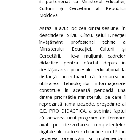
în parteneriat cu Ministerul Educației,
Culturii și Cercetării al Republicii
Moldova.
Astăzi a avut loc cea dintâi sesiune. În
deschidere, Silviu Gîncu, șeful Direcției
învățământ profesional tehnic a
Ministerului Educației, Culturii și
Cercetării, le-a mulțumit cadrelor
didactice pentru efortul depus în
desfășurarea procesului educațional la
distanță, accentuând că formarea în
utilizarea tehnologiilor informaționale
constituie în această perioadă una
dintre prioritățile ministerului pe care îl
reprezintă. Rima Bezede, președinte al
C.E. PRO DIDACTICA, a subliniat faptul
că lansarea unui program de formare
axat pe dezvoltarea competențelor
digitale ale cadrelor didactice din ÎPT în
vederea organizării și implementării