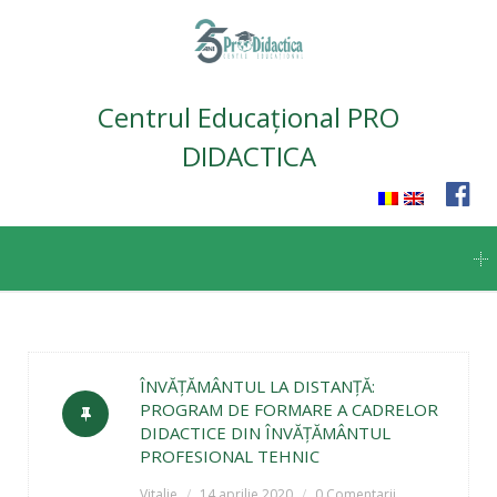
Centrul Educațional PRO
DIDACTICA
Skip
to
content
ÎNVĂȚĂMÂNTUL LA DISTANȚĂ:
PROGRAM DE FORMARE A CADRELOR
DIDACTICE DIN ÎNVĂȚĂMÂNTUL
PROFESIONAL TEHNIC
Vitalie
14 aprilie 2020
0 Comentarii