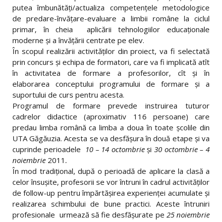
putea îmbunătăţi/actualiza competenţele metodologice
de predare-învăţare-evaluare a limbii române la ciclul
primar, în cheia aplicării tehnologiilor educaţionale
moderne şi a învăţării centrate pe elev.
În scopul realizării activităţilor din proiect, va fi selectată
prin concurs şi echipa de formatori, care va fi implicată atît
în activitatea de formare a profesorilor, cît şi în
elaborarea conceptului programului de formare şi a
suportului de curs pentru acesta.
Programul de formare prevede instruirea tuturor
cadrelor didactice (aproximativ 116 persoane) care
predau limba română ca limba a doua în toate şcolile din
UTA Găgăuzia. Acesta se va desfăşura în două etape şi va
cuprinde perioadele
1
0 – 14 octombrie
şi
30 octombrie – 4
noiembrie
2011
.
În mod tradiţional, după o perioadă de aplicare la clasă a
celor însuşite, profesorii se vor întruni în cadrul activităţilor
de follow-up pentru împărtăşirea experienţei acumulate şi
realizarea schimbului de bune practici. Aceste întruniri
profesionale urmează să fie desfăşurate pe
25 noiembrie