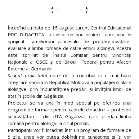
PORTFOLIO
Începînd cu data de 15 august curent Centrul Educaţional
NAVIGATION
PRO DIDACTICA a lansat un nou proiect care vine în
sprijinul ameliorării procesului de predare-învăţare-
evaluare a limbii române de către etnicii alolingvi. Acesta
este sprijinit de Înaltul Comisar pentru Minorităţi
Naţionale al OSCE şi de Biroul Federal pentru Afaceri
Externe al Germaniei.
Scopul proiectului
este de a contribui la o mai bună
integrare socială în Republica Moldova a populaţiei şcolare
alolingve, prin îmbunătăţirea predării şi învăţării limbii de
stat în şcolile din Găgăuzia.
Proiectul se va axa în mod special pe oferirea unui
program de formare pentru cadrele didactice – profesori
şi învăţători – din UTA Găgăuzia, care predau limba
română pentru alolingvi la ciclul primar.
Participanţii vor fi încadraţi într-un program de formare de
5 zile, unde vor putea dobîndi noi cunoştinţe şi îşi vor