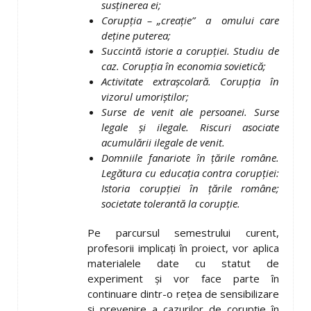
susținerea ei;
Corupția – „creație” a omului care
deține puterea;
Succintă istorie a corupției. Studiu de
caz. Corupția în economia sovietică;
Activitate extrașcolară. Corupția în
vizorul umoriștilor;
Surse de venit ale persoanei. Surse
legale și ilegale. Riscuri asociate
acumulării ilegale de venit.
Domniile fanariote în țările române.
Legătura cu educația contra corupției:
Istoria corupției în țările române;
societate tolerantă la corupție.
Pe parcursul semestrului curent,
profesorii implicați în proiect, vor aplica
materialele date cu statut de
experiment și vor face parte în
continuare dintr-o rețea de sensibilizare
și prevenire a cazurilor de corupție în