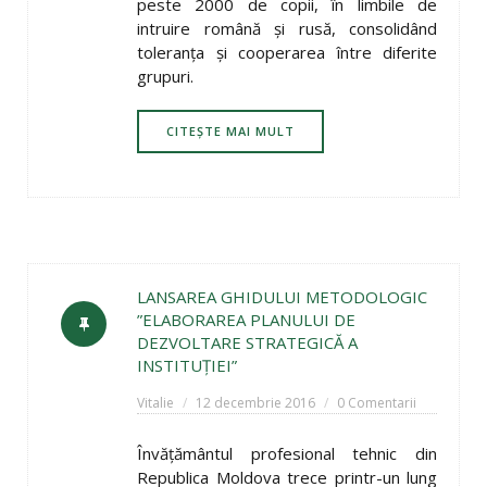
peste 2000 de copii, în limbile de
intruire română şi rusă, consolidând
toleranţa şi cooperarea între diferite
grupuri.
CITEȘTE MAI MULT
LANSAREA GHIDULUI METODOLOGIC
”ELABORAREA PLANULUI DE
DEZVOLTARE STRATEGICĂ A
INSTITUȚIEI”
Vitalie
12 decembrie 2016
0 Comentarii
Învățământul profesional tehnic din
Republica Moldova trece printr-un lung