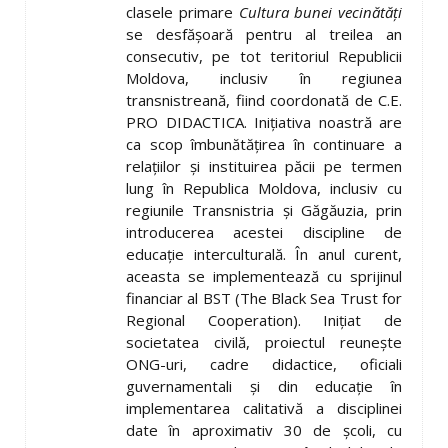
clasele primare
Cultura bunei vecinătăţi
se desfăşoară pentru al treilea an
consecutiv, pe tot teritoriul Republicii
Moldova, inclusiv în regiunea
transnistreană, fiind coordonată de C.E.
PRO DIDACTICA. Iniţiativa noastră are
ca scop îmbunătăţirea în continuare a
relaţiilor şi instituirea păcii pe termen
lung în Republica Moldova, inclusiv cu
regiunile Transnistria şi Găgăuzia, prin
introducerea acestei discipline de
educaţie interculturală. În anul curent,
aceasta se implementează cu sprijinul
financiar al BST (The Black Sea Trust for
Regional Cooperation). Iniţiat de
societatea civilă, proiectul reuneşte
ONG-uri, cadre didactice, oficiali
guvernamentali şi din educaţie în
implementarea calitativă a disciplinei
date în aproximativ 30 de şcoli, cu