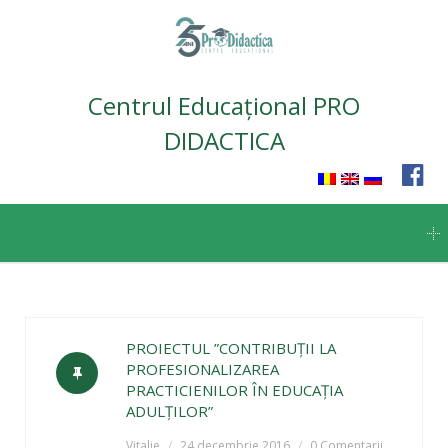
Centrul Educațional PRO
DIDACTICA
Skip
to
content
PROIECTUL ”CONTRIBUŢII LA
PROFESIONALIZAREA
PRACTICIENILOR ÎN EDUCAŢIA
ADULŢILOR”
Vitalie
24 decembrie 2016
0 Comentarii