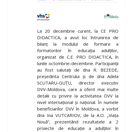
La 20 decembrie curent, la CE PRO
DIDACTICA, a avut loc întrunirea de
bilanţ la modulul de formare a
formatorilor în educaţia adulţilor,
organizat de C.E. PRO DIDACTICA, în
lunile octombrie-decembrie. Participanţii
au fost salutaţi de dna R. BEZEDE,
preşedinta Centrului şi de dna Adela
SCUTARU-GUȚU, director executiv
DVV-Moldova, care a oferit mai multe
detalii cu privire la activitatea DVV la
nivel internaţional şi naţional. În numele
beneficiarilor DVV în Moldova, a vorbit
dna Ina VUTCARIOV, de la A.O. „Viaţa
Nouă”, prezentând rezultatele a 2
proiecte de educaţie a adulţilor în