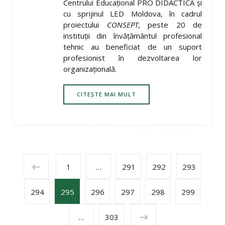
Centrului Educațional PRO DIDACTICA și
cu sprijinul LED Moldova, în cadrul
proiectului
CONSEPT
, peste 20 de
instituții din învățământul profesional
tehnic au beneficiat de un suport
profesionist în dezvoltarea lor
organizațională.
CITEȘTE MAI MULT
POSTS
1
…
291
292
293
294
295
296
297
298
299
NAVIGATION
…
303