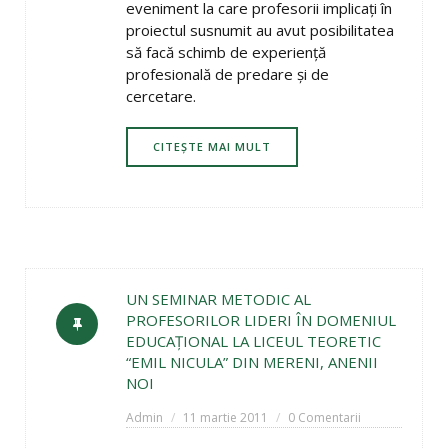
eveniment la care profesorii implicaţi în
proiectul susnumit au avut posibilitatea
să facă schimb de experienţă
profesională de predare şi de
cercetare.
CITEȘTE MAI MULT
UN SEMINAR METODIC AL
PROFESORILOR LIDERI ÎN DOMENIUL
EDUCAŢIONAL LA LICEUL TEORETIC
“EMIL NICULA” DIN MERENI, ANENII
NOI
Admin
11 martie 2011
0 Comentarii