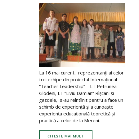
La 16 mai curent, reprezentanţi ai celor
trei echipe din proiectul Internaţional
“Teacher Leadership” – LT Petrunea
Glodeni, LT ”Liviu Damian” Rîşcani şi
gazdele, s-au reîntîlnit pentru a face un
schimb de experienţă şi a cunoaşte
experienţa educaţională teoretică şi
practică a celor de la Mereni.
CITEȘTE MAI MULT