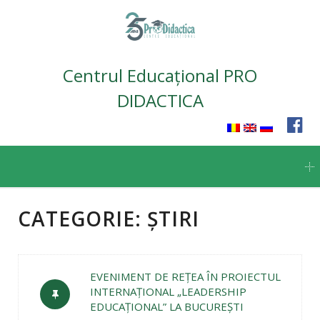
Centrul Educațional PRO
DIDACTICA
Skip
to
content
CATEGORIE:
ȘTIRI
EVENIMENT DE REŢEA ÎN PROIECTUL
INTERNAŢIONAL „LEADERSHIP
EDUCAŢIONAL” LA BUCUREŞTI