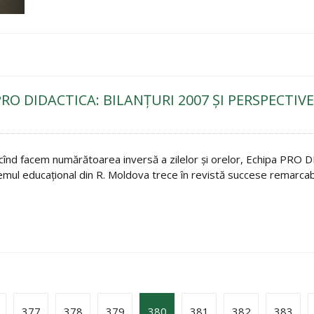
O DIDACTICA: BILANŢURI 2007 ŞI PERSPECTIVE
, cînd facem numărătoarea inversă a zilelor şi orelor, Echipa PRO 
emul educaţional din R. Moldova trece în revistă succese remarcab
377
378
379
380
381
382
383