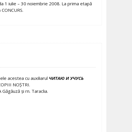
ada 1 iulie – 30 noiembrie 2008. La prima etapă
esa CONCURS.
ele acestea cu auxiliarul
ЧИТАЮ И УЧУСЬ
 COPIII NOŞTRI.
TA Găgăuză şi rn. Taraclia.