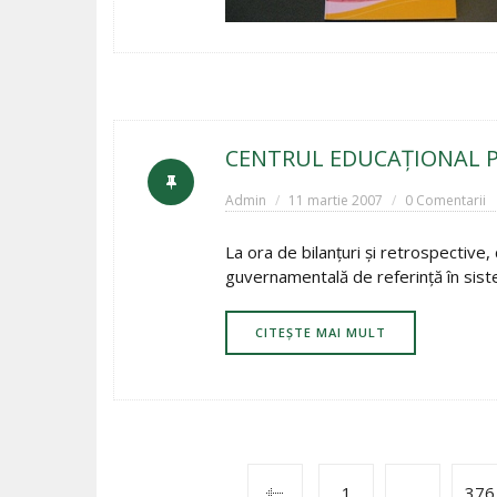
CENTRUL EDUCAŢIONAL PR
Admin
11 martie 2007
0 Comentarii
La ora de bilanţuri şi retrospective
guvernamentală de referinţă în sist
CITEȘTE MAI MULT
1
…
376