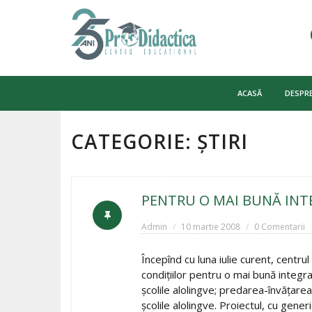
Skip
to
ACASĂ
DESPRE
content
CATEGORIE:
ȘTIRI
PENTRU O MAI BUNĂ INTE
Admin
10 martie 2008
0 Comentarii
Începînd cu luna iulie curent, centr
condiţiilor pentru o mai bună integra
şcolile alolingve; predarea-învăţare
şcolile alolingve. Proiectul, cu gener