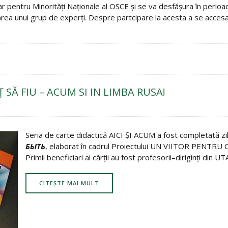
ar pentru Minorităţi Naţionale al OSCE şi se va desfăşura în perio
area unui grup de experţi. Despre partcipare la acesta a se acc
 SĂ FIU – ACUM SI IN LIMBA RUSA!
Seria de carte didactică AICI ŞI ACUM a fost completată zil
БЫТЬ
, elaborat în cadrul Proiectului UN VIITOR PENTRU
Primii beneficiari ai cărţii au fost profesorii–diriginţi din U
CITEȘTE MAI MULT