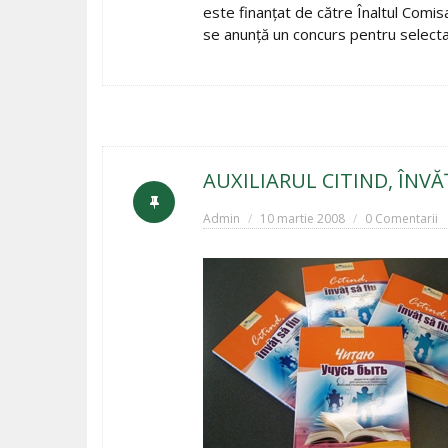
este finanţat de către Înaltul Comis
se anunţă un concurs pentru select
AUXILIARUL CITIND, ÎNVĂŢ
Admin
10 martie 2008
0 Comentarii