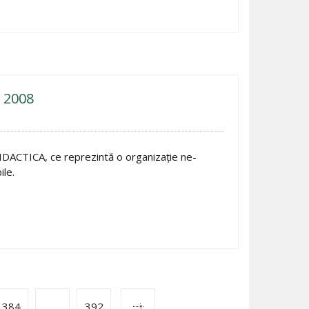
 2008
DIDACTICA, ce reprezintă o organizaţie ne-
ile.
384
…
392