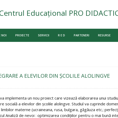
Centrul Educațional PRO DIDACTI
 NOI
PROIECTE
SERVICII
R E D
PARTENERI
RESURSE
GRARE A ELEVILOR DIN ŞCOLILE ALOLINGVE
ul va implementa un nou proiect care vizează elaborarea unui studi
re socială a elevilor din şcolile alolingve. Studiul va cuprinde domen
a limbilor materne (ucraineana, rusa, bulgara, găgăuza etc.; perfec
icul Analiză de nevoi : optimizarea condiţiilor pentru o mai bună inte