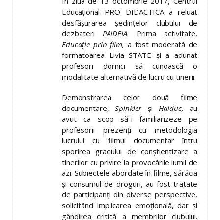
În ziua de 13 octombrie 2017, Centrul
Educațional PRO DIDACTICA a reluat
desfășurarea ședințelor clubului de
dezbateri
PAIDEIA
. Prima activitate,
Educație prin film,
a fost moderată de
formatoarea Livia STATE și a adunat
profesori dornici să cunoască o
modalitate alternativă de lucru cu tinerii.
Demonstrarea celor două filme
documentare,
Spinkler
și
Haiduc,
au
avut ca scop să-i familiarizeze pe
profesorii prezenți cu metodologia
lucrului cu filmul documentar întru
sporirea gradului de conștientizare a
tinerilor cu privire la provocările lumii de
azi. Subiectele abordate în filme, sărăcia
și consumul de droguri, au fost tratate
de participanți din diverse perspective,
solicitând implicarea emoțională, dar și
gândirea critică a membrilor clubului.