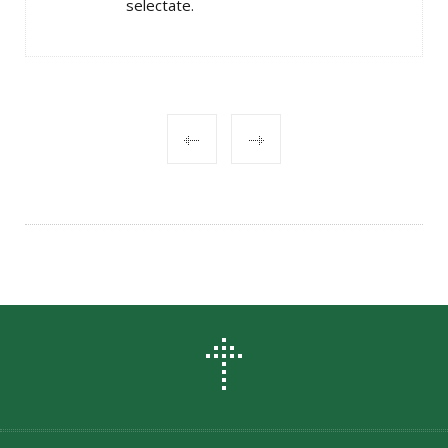
selectate.
POST
NAVIGATION