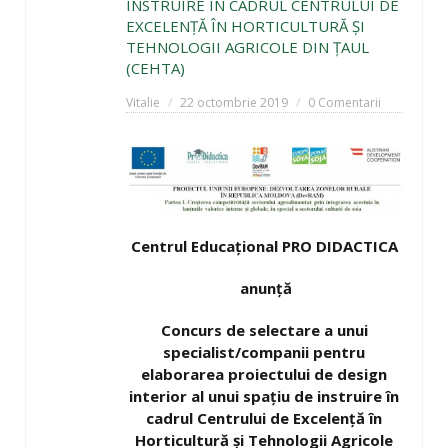
INSTRUIRE ÎN CADRUL CENTRULUI DE
EXCELENŢĂ ÎN HORTICULTURĂ ŞI
TEHNOLOGII AGRICOLE DIN ŢAUL
(CEHTA)
Vitalie
22 octombrie 2019
0 Comentarii
Centrul Educaţional PRO DIDACTICA
anunţă
Concurs de selectare a unui
specialist/companii
pentru
elaborarea proiectului de design
interior al unui spaţiu de instruire în
cadrul Centrului de Excelenţă în
Horticultură şi Tehnologii Agricole