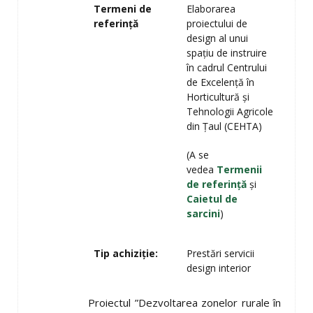
Termeni de
Elaborarea
referinţă
proiectului de
design al unui
spaţiu de instruire
în cadrul Centrului
de Excelenţă în
Horticultură şi
Tehnologii Agricole
din Ţaul (CEHTA)
(A se
vedea
Termenii
de referinţă
şi
Caietul de
sarcini
)
Tip achiziţie:
Prestări servicii
design interior
Proiectul ”Dezvoltarea zonelor rurale în