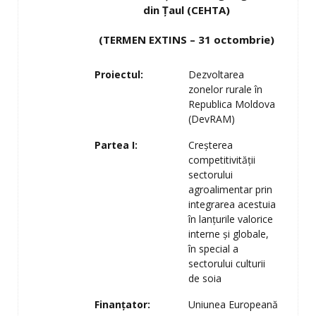
din Ţaul (CEHTA)
(TERMEN EXTINS – 31 octombrie)
Proiectul:
Dezvoltarea
zonelor rurale în
Republica Moldova
(DevRAM)
Partea I:
Creşterea
competitivităţii
sectorului
agroalimentar prin
integrarea acestuia
în lanţurile valorice
interne şi globale,
în special a
sectorului culturii
de soia
Finanţator:
Uniunea Europeană