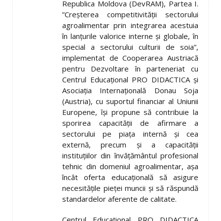
Republica Moldova (DevRAM), Partea I.
”Creşterea competitivităţii sectorului
agroalimentar prin integrarea acestuia
în lanţurile valorice interne şi globale, în
special a sectorului culturii de soia”,
implementat de Cooperarea Austriacă
pentru Dezvoltare în parteneriat cu
Centrul Educaţional PRO DIDACTICA şi
Asociaţia Internaţională Donau Soja
(Austria), cu suportul financiar al Uniunii
Europene, îşi propune să contribuie la
sporirea capacităţii de afirmare a
sectorului pe piaţa internă şi cea
externă, precum şi a capacităţii
instituţiilor din învăţământul profesional
tehnic din domeniul agroalimentar, aşa
încât oferta educaţională să asigure
necesităţile pieţei muncii şi să răspundă
standardelor aferente de calitate.
Centrul Educaţional PRO DIDACTICA