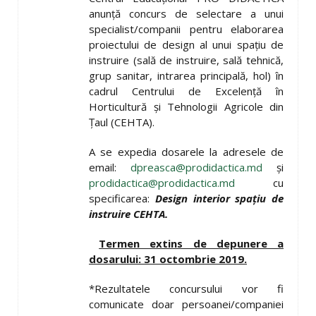
anunţă concurs de selectare a unui
specialist/companii pentru elaborarea
proiectului de design al unui spaţiu de
instruire (sală de instruire, sală tehnică,
grup sanitar, intrarea principală, hol) în
cadrul Centrului de Excelenţă în
Horticultură şi Tehnologii Agricole din
Ţaul (CEHTA).
A se expedia dosarele la adresele de
email:
dpreasca@prodidactica.md
şi
prodidactica@prodidactica.md
cu
specificarea:
Design interior spaţiu de
instruire CEHTA.
Termen extins de depunere a
dosarului: 31
octombrie 2019.
*Rezultatele concursului vor fi
comunicate doar persoanei/companiei