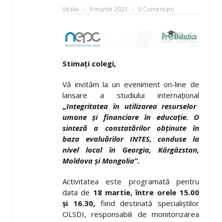
Vitalie
9 martie 2021
0 Comentarii
Stimați colegi,
Vă invităm la un eveniment on-line de
lansare a studiului internațional
„
Integritatea în utilizarea resurselor
umane și financiare în educație. O
sinteză a constatărilor obținute în
baza evaluărilor INTES, conduse la
nivel local în Georgia, Kârgâzstan,
Moldova și Mongolia”.
Activitatea este programată pentru
data de
18 martie, între orele 15.00
și 16.30,
fiind destinată specialiștilor
OLSDI, responsabili de monitorizarea