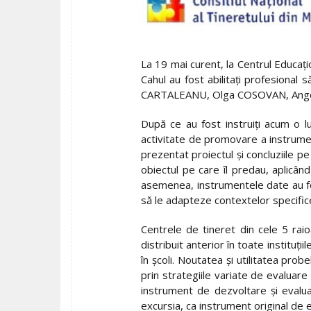
La 19 mai curent, la Centrul Educați
Cahul au fost abilitați profesional
CARTALEANU, Olga COSOVAN, Ange
După ce au fost instruiți acum o lun
activitate de promovare a instrumen
prezentat proiectul și concluziile pe
obiectul pe care îl predau, aplicâ
asemenea, instrumentele date au fost
să le adapteze contextelor specifice 
Centrele de tineret din cele 5 raio
distribuit anterior în toate instituțiil
în școli. Noutatea și utilitatea prob
prin strategiile variate de evaluare 
instrument de dezvoltare și evaluar
excursia, ca instrument original de 