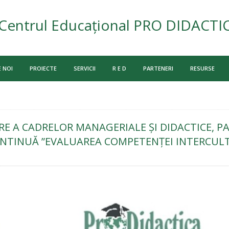
Centrul Educațional PRO DIDACTI
 NOI
PROIECTE
SERVICII
R E D
PARTENERI
RESURSE
RE A CADRELOR MANAGERIALE ȘI DIDACTICE, 
NTINUĂ ”EVALUAREA COMPETENŢEI INTERCUL