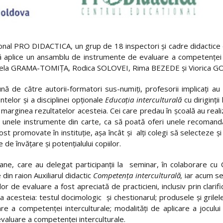
onal PRO DIDACTICA, un grup de 18 inspectori și cadre didactice di
 să aplice un ansamblu de instrumente de evaluare a competenței i
la GRAMA-TOMIȚA, Rodica SOLOVEI, Rima BEZEDE și Viorica G
ă de către autorii-formatori sus-numiți, profesorii implicați au o
telor și a disciplinei opționale
Educația interculturală
cu diriginții
 marginea rezultatelor acesteia. Cei care predau în școală au realiz
nd unele instrumente din carte, ca să poată oferi unele recomand
 promovate în instituție, așa încât și alți colegi să selecteze și 
de învățare și potențialului copiilor.
ane, care au delegat participanții la seminar, în colaborare cu C
e din raion Auxiliarul didactic
Competența interculturală,
iar acum se
elor de evaluare a fost apreciată de practicieni, inclusiv prin clar
a acesteia: testul docimologic și chestionarul; produsele și grilele
e a competenței interculturale; modalități de aplicare a jocului 
evaluare a competenței interculturale.