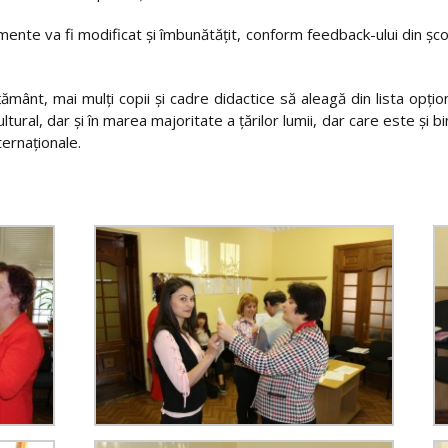
mente va fi modificat și îmbunătățit, conform feedback-ului din școli, 
mânt, mai mulți copii și cadre didactice să aleagă din lista opțio
tural, dar și în marea majoritate a țărilor lumii, dar care este și b
ternaționale.