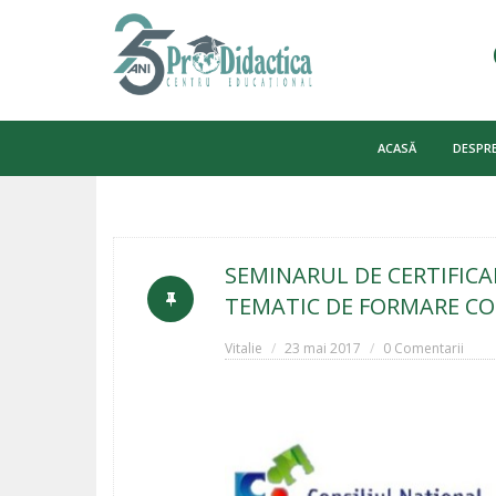
Skip
to
ACASĂ
DESPRE
content
SEMINARUL DE CERTIFICA
TEMATIC DE FORMARE CO
Vitalie
23 mai 2017
0 Comentarii