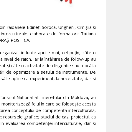
n raioanele Edineț, Soroca, Ungheni, Cimișlia și
nterculturale, elaborate de formatorii: Tatiana
ORAȘ-POSTICĂ.
rganizat în lunile aprilie-mai, cel puțin, câte o
 la nivel de raion, iar la întâlnirea de follow-up au
at și câte o activitate de dirigenție sau o oră la
ări de optimizare a setului de instrumente. De
să le aplice ca experiment, la necesitate, dar și
onsiliul Național al Tineretului din Moldova, au
 monitorizează felul în care se folosește acesta
ificarea conceptului de competenţă interculturală,
; resursele grafice; studiul de caz; proiectul, ca
în evaluarea competenței interculturale, dar și