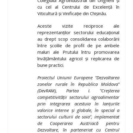
Colegiului Agroindustrial din Ungheni şi
cu cel al Centrului de Excelenţă în
Viticultură şi Vinificaţie din Chişinău.
Aceste vizite reciproce ale
reprezentanţilor sectorului educaţional
au drept scop consolidarea colaborării
între şcolile de profil de pe ambele
maluri ale Prutului întru promovarea
învăţământului agricol şi replicarea de
bune practici.
Proiectul Uniunii Europene ”Dezvoltarea
zonelor rurale în Republica Moldova”
(DevRAM), Partea I. ”Creşterea
competitivităţii sectorului agroalimentar
prin integrarea acestuia în lanţurile
valorice interne şi globale, în special a
sectorului culturii de soia”, implementat
de
Cooperarea Austriacă pentru
Dezvoltare
, în parteneriat cu Centrul