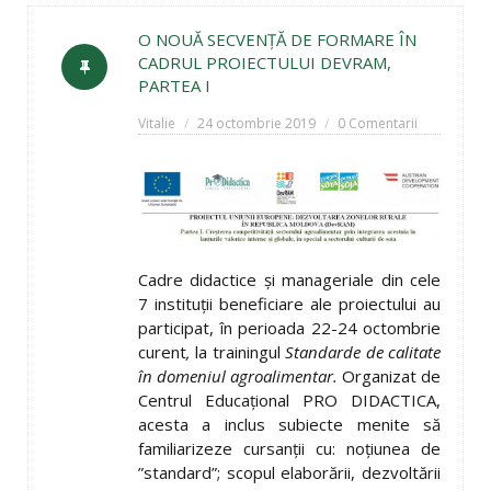
O NOUĂ SECVENŢĂ DE FORMARE ÎN
CADRUL PROIECTULUI DEVRAM,
PARTEA I
Vitalie
24 octombrie 2019
0 Comentarii
Cadre didactice şi manageriale din cele
7 instituţii beneficiare ale proiectului au
participat, în perioada 22-24 octombrie
curent
,
la trainingul
Standarde de calitate
în domeniul agroalimentar.
Organizat de
Centrul Educaţional PRO DIDACTICA,
acesta a inclus subiecte menite să
familiarizeze cursanţii cu: noţiunea de
”standard”; scopul elaborării, dezvoltării