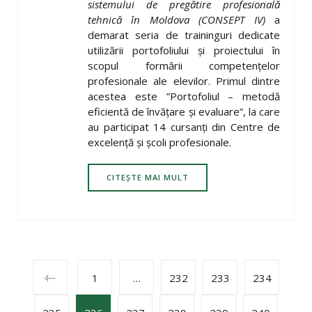
sistemului de pregătire profesională
tehnică în Moldova (CONSEPT IV)
a
demarat seria de traininguri dedicate
utilizării portofoliului şi proiectului în
scopul formării competenţelor
profesionale ale elevilor. Primul dintre
acestea este ”Portofoliul – metodă
eficientă de învăţare şi evaluare”, la care
au participat 14 cursanţi din Centre de
excelenţă şi şcoli profesionale.
CITEȘTE MAI MULT
POSTS
1
…
232
233
234