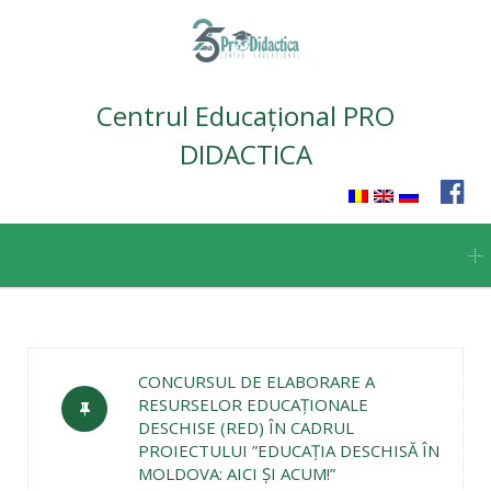
Centrul Educațional PRO
DIDACTICA
Skip
to
content
CONCURSUL DE ELABORARE A
RESURSELOR EDUCAŢIONALE
DESCHISE (RED) ÎN CADRUL
PROIECTULUI ”EDUCAŢIA DESCHISĂ ÎN
MOLDOVA: AICI ŞI ACUM!”