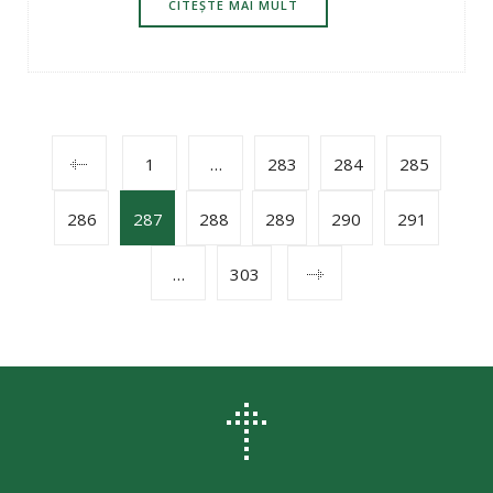
CITEȘTE MAI MULT
POSTS
1
…
283
284
285
286
287
288
289
290
291
NAVIGATION
…
303