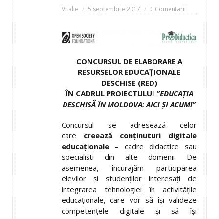
Vitalie
5 septembrie 2017
0 Comentarii
CONCURSUL DE ELABORARE A
RESURSELOR EDUCAŢIONALE
DESCHISE (RED)
ÎN CADRUL PROIECTULUI
”EDUCAŢIA
DESCHISĂ ÎN MOLDOVA: AICI ŞI ACUM!”
Concursul se adresează celor
care
creează conţinuturi digitale
educaţionale
– cadre didactice sau
specialişti din alte domenii. De
asemenea, încurajăm participarea
elevilor şi studenţilor interesaţi de
integrarea tehnologiei în activităţile
educaţionale, care vor să îşi valideze
competenţele digitale şi să îşi