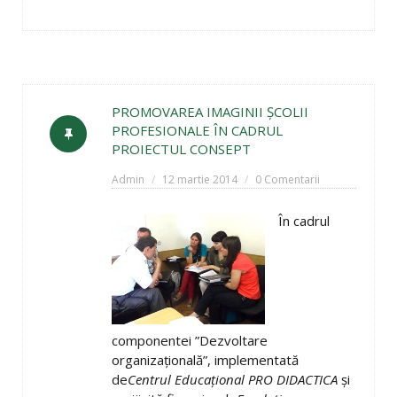
PROMOVAREA IMAGINII ŞCOLII
PROFESIONALE ÎN CADRUL
PROIECTUL CONSEPT
Admin
12 martie 2014
0 Comentarii
În cadrul
componentei ”Dezvoltare
organizaţională”, implementată
de
Centrul Educaţional PRO DIDACTICA
şi