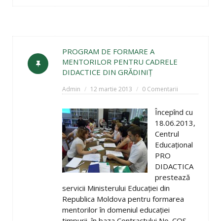
PROGRAM DE FORMARE A
MENTORILOR PENTRU CADRELE
DIDACTICE DIN GRĂDINIŢ
Admin
12 martie 2013
0 Comentarii
Începînd cu
18.06.2013,
Centrul
Educaţional
PRO
DIDACTICA
prestează
servicii Ministerului Educaţiei din
Republica Moldova pentru formarea
mentorilor în domeniul educaţiei
timpurii, în baza Contractului No. CQS-