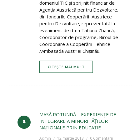
domeniul TIC şi sprijinit financiar de
Agenţia Austriacă pentru Dezvoltare,
din fondurile Cooperării Austriece
pentru Dezvoltare, reprezentată la
eveniment de d-na Tatiana Zbancă,
Coordonator de programe, Biroul de
Coordonare a Cooperării Tehnice
/Ambasada Austriei Chişinău.
CITEȘTE MAI MULT
MASĂ ROTUNDĂ – EXPERIENŢE DE
INTEGRARE A MINORITĂŢILOR
NAŢIONALE PRIN EDUCAŢIE
Admin
12 martie 2013
0 Comentarii