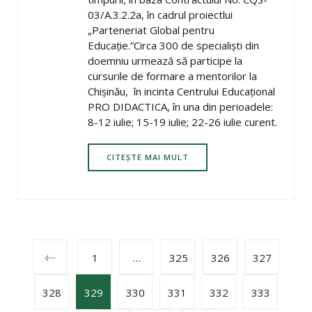
03/A.3.2.2a, în cadrul proiectlui
„Parteneriat Global pentru
Educaţie.”Circa 300 de specialişti din
doemniu urmează să participe la
cursurile de formare a mentorilor la
Chişinău, în incinta Centrului Educaţional
PRO DIDACTICA, în una din perioadele:
8-12 iulie; 15-19 iulie; 22-26 iulie curent.
CITEȘTE MAI MULT
POSTS
1
…
325
326
327
328
329
330
331
332
333
NAVIGATION