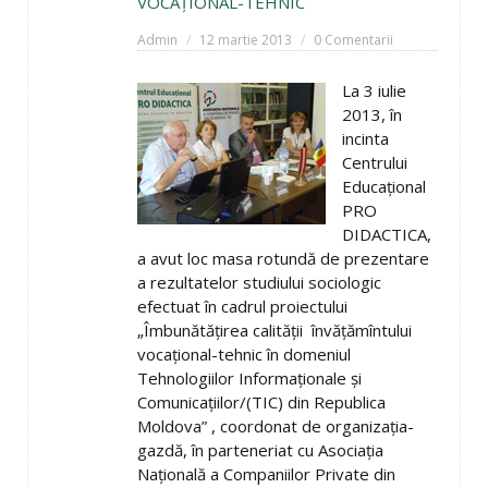
VOCAŢIONAL-TEHNIC
Admin
12 martie 2013
0 Comentarii
La 3 iulie
2013, în
incinta
Centrului
Educaţional
PRO
DIDACTICA,
a avut loc masa rotundă de prezentare
a rezultatelor studiului sociologic
efectuat în cadrul proiectului
„Îmbunătăţirea calităţii învăţămîntului
vocaţional-tehnic în domeniul
Tehnologiilor Informaţionale şi
Comunicaţiilor/(TIC) din Republica
Moldova” , coordonat de organizaţia-
gazdă, în parteneriat cu Asociaţia
Naţională a Companiilor Private din