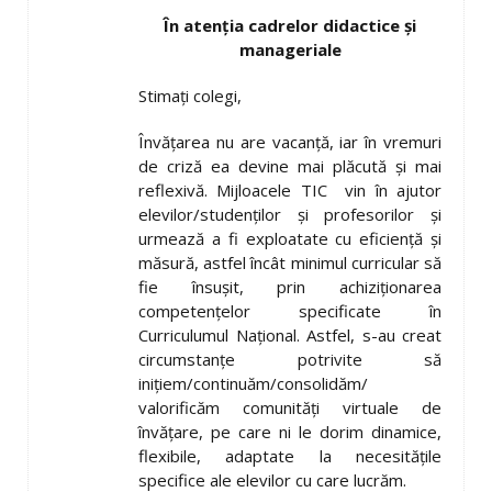
În atenția cadrelor didactice și
manageriale
Stimați colegi,
Învățarea nu are vacanță, iar în vremuri
de criză ea devine mai plăcută și mai
reflexivă. Mijloacele TIC vin în ajutor
elevilor/studenților și profesorilor și
urmează a fi exploatate cu eficiență și
măsură, astfel încât minimul curricular să
fie însușit, prin achiziționarea
competențelor specificate în
Curriculumul Național. Astfel, s-au creat
circumstanțe potrivite să
inițiem/continuăm/consolidăm/
valorificăm comunități virtuale de
învățare, pe care ni le dorim dinamice,
flexibile, adaptate la necesitățile
specifice ale elevilor cu care lucrăm.