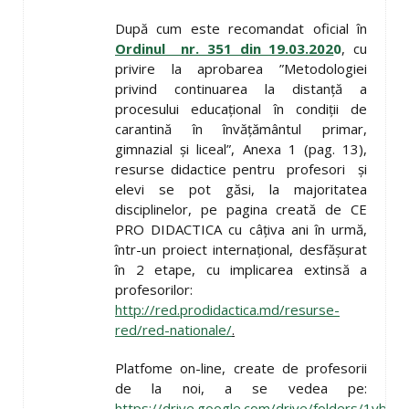
După cum este recomandat oficial în
Ordinul nr. 351 din 19.03.202
0
, cu
privire la aprobarea ”Metodologiei
privind continuarea la distanță a
procesului educațional în condiții de
carantină în învățământul primar,
gimnazial și liceal”, Anexa 1 (pag. 13),
resurse didactice pentru profesori și
elevi se pot găsi, la majoritatea
disciplinelor, pe pagina creată de CE
PRO DIDACTICA cu câțiva ani în urmă,
într-un proiect internațional, desfășurat
în 2 etape, cu implicarea extinsă a
profesorilor:
http://red.prodidactica.md/resurse-
red/red-nationale/
.
Platfome on-line, create de profesorii
de la noi, a se vedea pe:
https://drive.google.com/drive/folders/1