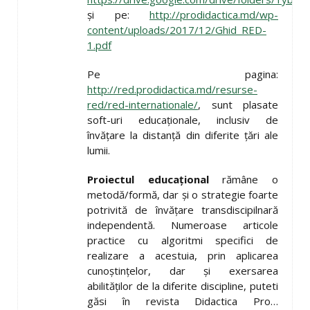
și pe:
http://prodidactica.md/wp-
content/uploads/2017/12/Ghid_RED-
1.pdf
Pe pagina:
http://red.prodidactica.md/resurse-
red/red-internationale/
, sunt plasate
soft-uri educaționale, inclusiv de
învățare la distanță din diferite țări ale
lumii.
Proiectul educațional
rămâne o
metodă/formă, dar și o strategie foarte
potrivită de învățare transdiscipilnară
independentă. Numeroase articole
practice cu algoritmi specifici de
realizare a acestuia, prin aplicarea
cunoștințelor, dar și exersarea
abilităților de la diferite discipline, puteti
găsi în revista Didactica Pro…