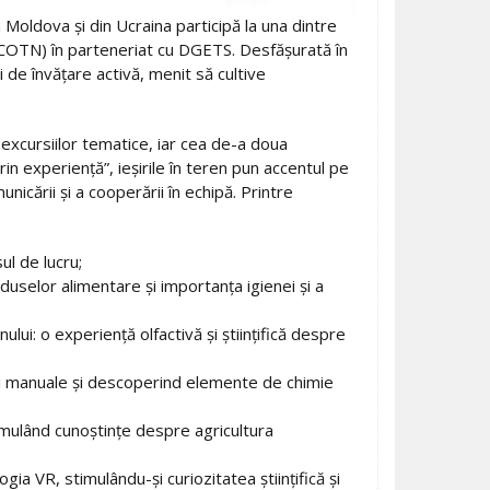
 Moldova și din Ucraina participă la una dintre
 (COTN) în parteneriat cu DGETS. Desfășurată în
 de învățare activă, menit să cultive
 excursiilor tematice, iar cea de-a doua
in experiență”, ieșirile în teren pun accentul pe
icării și a cooperării în echipă. Printre
ul de lucru;
uselor alimentare și importanța igienei și a
lui: o experiență olfactivă și științifică despre
ăți manuale și descoperind elemente de chimie
umulând cunoștințe despre agricultura
a VR, stimulându-și curiozitatea științifică și