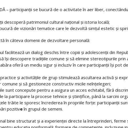
 – participanții se bucură de o activitate în aer liber, conectându-
 descoperă patrimoniul cultural național și istoria locală;
ucură de vizionări tematice care le dezvoltă simțul estetic și spiritu
tă în câteva domenii de dezvoltare personală:
l facilitează un dialog deschis între copiii și adolescenții din Repub
ă își descopere tradițiile comune și să elimine stereotipurile prin ac
tabăra oferă un mediu sigur și incluziv în care participanții își pot d
practice și activitățile de grup stimulează ascultarea activă și expri
or comune și să gestioneze constructiv micile neînțelegeri;
le sunt concepute pentru a asigura un acces echitabil, fără discrimina
 la participare la procese tehnice și științifice, până la sarcini org
ele trăite le sporesc încrederea în propriile forțe: participanții sunt 
bări pozitiv
e
în grupul de semeni.
l bine structurat și a experienței directe la întreprinderi, ferme și
pentru educația nonformală: formare de competențe, incluziune inte