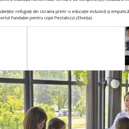
băieților refugiați din Ucraina printr-o educație incluzivă și empa
tul Fundației pentru copii Pestalozzi (Elveția).