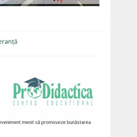
peranță
t un eveniment menit să promoveze bunăstarea