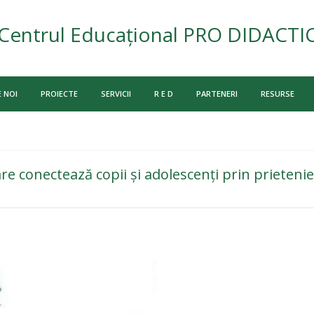
Centrul Educațional PRO DIDACTI
 NOI
PROIECTE
SERVICII
R E D
PARTENERI
RESURSE
e conectează copii și adolescenți prin prietenie