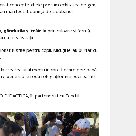
explorat concepte-cheie precum echitatea de gen,
i au manifestat dorința de a dobândi
, gândurile și trăirile
prin culoare și formă,
rea creativității.
onat fustițe pentru copii. Micuții le-au purtat cu
.
e la crearea unui mediu în care fiecare persoană
ale pentru a le reda refugiaților încrederea într-
PRO DIDACTICA, în parteneriat cu Fondul