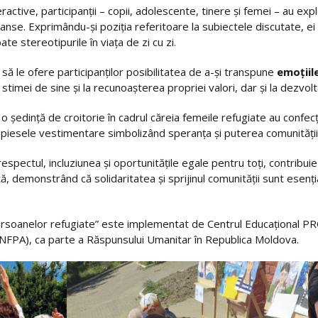
ractive, participanții – copii, adolescente, tinere și femei – au 
șanse. Exprimându-și poziția referitoare la subiectele discutate, e
e stereotipurile în viața de zi cu zi.
să le ofere participanților posibilitatea de a-și transpune
emoțiile
timei de sine și la recunoașterea propriei valori, dar și la dezvolta
o ședință de croitorie în cadrul căreia femeile refugiate au confecți
 piesele vestimentare simbolizând speranța și puterea comunității
espectul, incluziunea și oportunitățile egale pentru toți, contribui
tă, demonstrând că solidaritatea și sprijinul comunității sunt esenți
 a persoanelor refugiate” este implementat de Centrul Educațional 
UNFPA), ca parte a Răspunsului Umanitar în Republica Moldova.