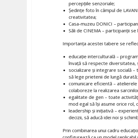
percepțiile senzoriale;
Ședințe foto în câmpul de LAVANDĂ
creativitatea;
Casa-muzeu DONICI – participanții
Săli de CINEMA – participanții se b
Importanța acestei tabere se reflec
educație interculturală – programu
învață să respecte diversitatea, s
socializare și integrare socială – 
să lege prietenii de lungă durată;
comunicare eficientă – atelierele 
colaboreze la realizarea sarcinil
egalitate de gen – toate activități
mod egal să își asume orice rol, de
leadership și inițiativă – experienț
decizii, să aducă idei noi și schim
Prin combinarea unui cadru educaționa
configurează ca un model replicabil 