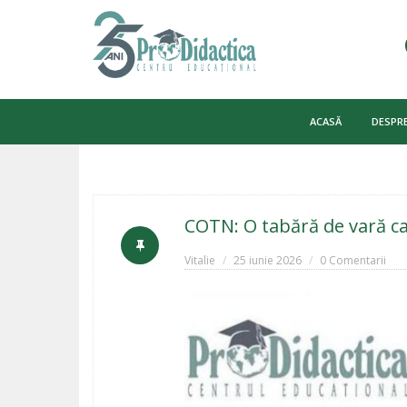
Skip
to
ACASĂ
DESPRE
content
COTN: O tabără de vară car
Vitalie
25 iunie 2026
0 Comentarii