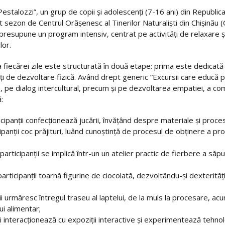
estalozzi”, un grup de copii și adolescenți (7-16 ani) din Republica
t sezon de Centrul Orășenesc al Tinerilor Naturaliști din Chișinău
 presupune un program intensiv, centrat pe activități de relaxare și
lor.
 fiecărei zile este structurată în două etape: prima este dedicată
ăți de dezvoltare fizică. Având drept generic ”Excursii care educă pr
pe dialog intercultural, precum și pe dezvoltarea empatiei, a comun
:
cipanții confecționează jucării, învățând despre materiale și proces
nții coc prăjituri, luând cunoștință de procesul de obținere a prod
ticipanții se implică într-un un atelier practic de fierbere a săpunu
articipanții toarnă figurine de ciocolată, dezvoltându-și dexterit
 urmăresc întregul traseu al laptelui, de la muls la procesare, ac
ui alimentar;
interacționează cu expoziții interactive și experimentează tehnologi