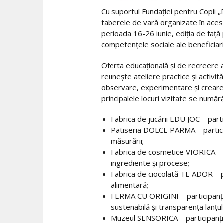
Cu suportul Fundației pentru Copii „P
taberele de vară organizate în aces
perioada 16-26 iunie, ediția de față
competențele sociale ale beneficiari
Oferta educațională și de recreere a
reunește ateliere practice și activit
observare, experimentare și creare, 
principalele locuri vizitate se numără
Fabrica de jucării EDU JOC – parti
Patiseria DOLCE PARMA – participa
măsurării;
Fabrica de cosmetice VIORICA – par
ingrediente și procese;
Fabrica de ciocolată TE ADOR – p
alimentară;
FERMA CU ORIGINI – participanții
sustenabilă și transparența lanțul
Muzeul SENSORICA – participanții 