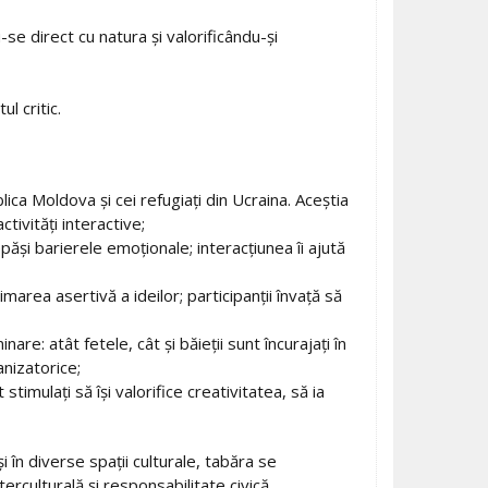
se direct cu natura și valorificându-și
l critic.
lica Moldova și cei refugiați din Ucraina. Aceștia
tivități interactive;
epăși barierele emoționale; interacțiunea îi ajută
marea asertivă a ideilor; participanții învață să
re: atât fetele, cât și băieții sunt încurajați în
anizatorice;
stimulați să își valorifice creativitatea, să ia
 în diverse spații culturale, tabăra se
rculturală și responsabilitate civică.