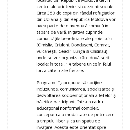
localități din Republica Moldova devin
centre ale prieteniei și coeziunii sociale.
Circa 350 de copii din rândul refugiaților
din Ucraina și din Republica Moldova vor
avea parte de o aventură comună în
tabăra de vară. Inițiativa cuprinde
comunitățile beneficiare ale proiectului
(Cimișlia, Criuleni, Dondușeni, Comrat,
Vulcănești, Ceadîr-Lunga și Chișinău),
unde se vor organiza câte două serii
locale: în total, 14 tabere unice în felul
lor, a câte 5 zile fiecare.
Programul își propune să sprijine
incluziunea, comunicarea, socializarea și
dezvoltarea socioemoțională a fetelor și
băieților participanți, într-un cadru
educațional nonformal complex,
conceput ca o modalitate de petrecere
a timpului liber și ca un spațiu de
învățare. Acesta este orientat spre