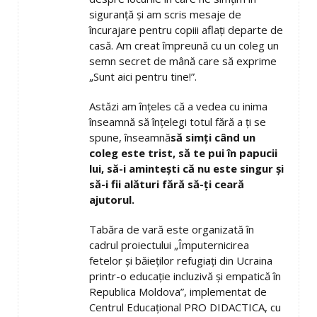
siguranță și am scris mesaje de
încurajare pentru copiii aflați departe de
casă. Am creat împreună cu un coleg un
semn secret de mână care să exprime
„Sunt aici pentru tine!”.
Astăzi am înțeles că a vedea cu inima
înseamnă să înțelegi totul fără a ți se
spune, înseamnă
să simți când un
coleg este trist, să te pui în papucii
lui, să-i amintești că nu este singur și
să-i fii alături fără să-ți ceară
ajutorul.
Tabăra de vară este organizată în
cadrul proiectului „Împuternicirea
fetelor și băieților refugiați din Ucraina
printr-o educație incluzivă și empatică în
Republica Moldova”, implementat de
Centrul Educațional PRO DIDACTICA, cu