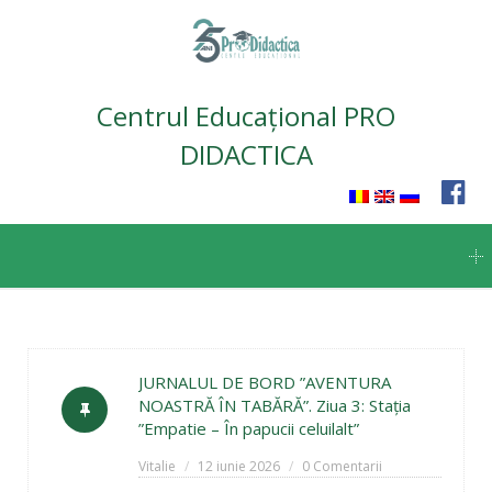
Centrul Educațional PRO
DIDACTICA
Skip
to
content
JURNALUL DE BORD ”AVENTURA
NOASTRĂ ÎN TABĂRĂ”. Ziua 3: Stația
”Empatie – În papucii celuilalt”
Vitalie
12 iunie 2026
0 Comentarii