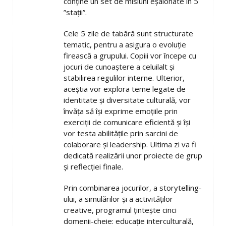
conține un set de misiuni eșalonate în 5
”stații”.
Cele 5 zile de tabără sunt structurate
tematic, pentru a asigura o evoluție
firească a grupului. Copiii vor începe cu
jocuri de cunoaștere a celuilalt și
stabilirea regulilor interne. Ulterior,
aceștia vor explora teme legate de
identitate și diversitate culturală, vor
învăța să își exprime emoțiile prin
exerciții de comunicare eficientă și își
vor testa abilitățile prin sarcini de
colaborare și leadership. Ultima zi va fi
dedicată realizării unor proiecte de grup
și reflecției finale.
Prin combinarea jocurilor, a storytelling-
ului, a simulărilor și a activităților
creative, programul țintește cinci
domenii-cheie: educație interculturală,