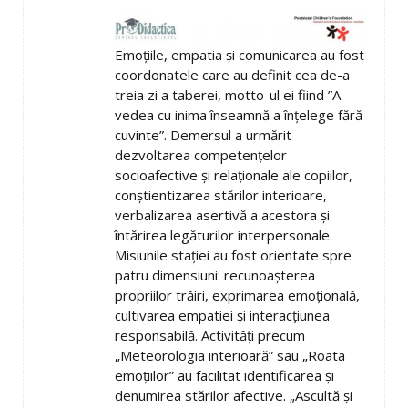
Emoțiile, empatia și comunicarea au fost
coordonatele care au definit cea de-a
treia zi a taberei, motto-ul ei fiind ”A
vedea cu inima înseamnă a înțelege fără
cuvinte”. Demersul a urmărit
dezvoltarea competențelor
socioafective și relaționale ale copiilor,
conștientizarea stărilor interioare,
verbalizarea asertivă a acestora și
întărirea legăturilor interpersonale.
Misiunile stației au fost orientate spre
patru dimensiuni: recunoașterea
propriilor trăiri, exprimarea emoțională,
cultivarea empatiei și interacțiunea
responsabilă. Activități precum
„Meteorologia interioară” sau „Roata
emoțiilor” au facilitat identificarea și
denumirea stărilor afective. „Ascultă și