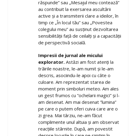
răspunde” sau „Mesajul meu contează”
au contribuit la exersarea ascultării
active și a transmiterii clare a ideilor, în
timp ce „În locul tău” sau „Povestea
colegului meu” au susținut dezvoltarea
sensibilității față de ceilalți și a capacității
de perspectivă socială.
Impresii de jurnal ale micului
explorator.
Astăzi am fost atenți la
trăirile noastre, le-am numit și le-am
descris, asociindu-le apoi cu câte o
culoare. Am reprezentat starea de
moment prin simboluri meteo. Am ales
un gest frumos cu ”ochelarii magici” și l-
am desenat. Am mai desenat ”lumina”
pe care o putem oferi cuiva care are o
zi grea. Mai târziu, ne-am făcut
complimente unul altuia și am observat
reacțiile stârnite. După, am povestit
despre locurile în care ne simțim în