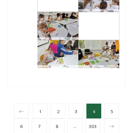
POSTS
1
2
3
4
5
6
7
8
…
303