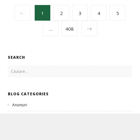
POSTS
1
2
3
4
5
…
408
NAVIGATION
SEARCH
Caută
după:
BLOG CATEGORIES
Anunțuri
Publicații
Știri