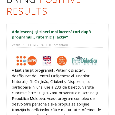
RESULTS
Adolescenți și tineri mai încrezători după
programul „Puternic și activ”
Vitalie
31 iulie 2026
0 Comentarii
A luat sfârșit programul „Puternic și activ”,
desfășurat de Centrul Orășenesc al Tinerilor
Naturaliști în Chișinău, Criuleni și Nisporeni, cu
participare în luna iulie a 233 de băiețicu vârste
cuprinse între 10 și 18 ani, proveniți din Ucraina și
Republica Moldova. Acest program complex de
dezvoltare personală și-a propus să sprijine
tranziția beneficiarilor către maturitate, oferindu-le