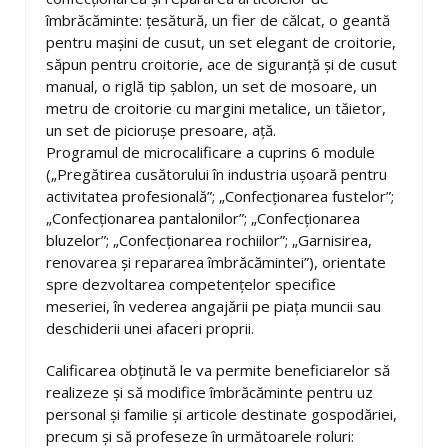
îmbrăcăminte: țesătură, un fier de călcat, o geantă
pentru mașini de cusut, un set elegant de croitorie,
săpun pentru croitorie, ace de siguranță și de cusut
manual, o riglă tip șablon, un set de mosoare, un
metru de croitorie cu margini metalice, un tăietor,
un set de piciorușe presoare, ață.
Programul de microcalificare a cuprins 6 module
(„Pregătirea cusătorului în industria ușoară pentru
activitatea profesională”; „Confecționarea fustelor”;
„Confecționarea pantalonilor”; „Confecționarea
bluzelor”; „Confecționarea rochiilor”; „Garnisirea,
renovarea și repararea îmbrăcămintei”), orientate
spre dezvoltarea competențelor specifice
meseriei, în vederea angajării pe piața muncii sau
deschiderii unei afaceri proprii.
Calificarea obținută le va permite beneficiarelor să
realizeze și să modifice îmbrăcăminte pentru uz
personal și familie și articole destinate gospodăriei,
precum și să profeseze în următoarele roluri: