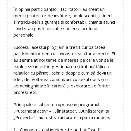
În opinia participanților, facilitatorii au creat un
mediu protector de învățare, adolescenții și tinerii
simțindu-seîn siguranță și confortabil, chiar și atunci
când s-au pus în discuție subiecte profund
personale.
Succesul acestui program a trezit curiozitatea
participanților pentru cunoașterea altor aspecte. Ei
au semnalat noi teme de interes pe care vor să le
exploreze în viitor: gestionarea și îmbunătățirea
relațiilor cu părinții; tehnici despre cum să devii un
lider; dezvoltarea comunicării cu sexul opus și cu
semenii; ghidare în carieră și explorarea diferitor
profesii etc.
Principalele subiecte cuprinse în programul
„Puternic și activ” – „Sănătatea”, „Bunăstarea” și
„Protecția”– au fost structurate în patru module:
1. „Cunoaște-te și înțelege-te pe tine însuți”: