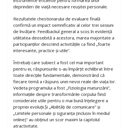
instrumente eficiente pentru formarea unor
deprinderi de viață necesare reușitei personale.
Rezultatele chestionarului de evaluare finală
confirmă un impact semnificativ al celor trei sesiuni
de învățare. Feedbackul general a scos în evidență
utilitatea deosebită a acestora, marea majoritate a
participanților descriind activitățile ca fiind „foarte
interesante, practice și utile”.
Întrebați care subiect a fost cel mai important
pentru ei, răspunsurile s-au împărțit echilibrat între
toate direcțiile fundamentale, demonstrând că
fiecare temă a răspuns unei nevoi reale din viața lor.
Vedeta programului a fost „Fiziologia maturizării”,
informațiile despre transformările corpului fiind
considerate utile pentru o mai bună înțelegere a
propriei evoluții.Și „Abilități de comunicare” și
„Limitele personale și siguranța (inclusiv în mediul
online)” au obținut un scor maxim la capitolul
atractivitate.