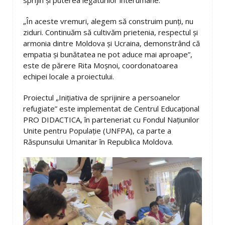
sprijin și puterea legăturilor interumane.
„În aceste vremuri, alegem să construim punți, nu
ziduri. Continuăm să cultivăm prietenia, respectul și
armonia dintre Moldova și Ucraina, demonstrând că
empatia și bunătatea ne pot aduce mai aproape”,
este de părere Rita Moșnoi, coordonatoarea
echipei locale a proiectului.
Proiectul „Inițiativa de sprijinire a persoanelor
refugiate” este implementat de Centrul Educațional
PRO DIDACTICA, în parteneriat cu Fondul Națiunilor
Unite pentru Populație (UNFPA), ca parte a
Răspunsului Umanitar în Republica Moldova.