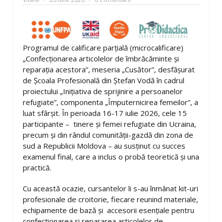
Programul de calificare parțială (microcalificare)
„Confecționarea articolelor de îmbrăcăminte și
reparația acestora”, meseria „Cusător”, desfășurat
de Școala Profesională din Ștefan Vodă în cadrul
proiectului „Inițiativa de sprijinire a persoanelor
refugiate”, componenta „Împuternicirea femeilor”, a
luat sfârșit. În perioada 16-17 iulie 2026, cele 15
participante – tinere și femei refugiate din Ucraina,
precum și din rândul comunității-gazdă din zona de
sud a Republicii Moldova – au susținut cu succes
examenul final, care a inclus o probă teoretică și una
practică.
Cu această ocazie, cursantelor li s-au înmânat kit-uri
profesionale de croitorie, fiecare reunind materiale,
echipamente de bază și accesorii esențiale pentru
confecționarea și repararea articolelor de