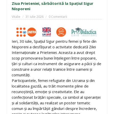
Ziua Prieteniei, sărbătorită la Spațiul Sigur
Nisporeni
Vitalie
31 iulie 2026
0 Comentarii
Ieri, 30 iulie, Spațiul Sigur pentru femei și fete din
Nisporeni a desfășurat o activitate dedicată Zilei
Internaționale a Prieteniei. Aceasta a avut drept
scop promovarea bunei înțelegeri între popoare,
țări și culturi ca instrument de asigurare a păcii și de
construire a unor relații trainice între oameni și
comunități.
Participantele, femei refugiate din Ucraina și din
localitatea gazdă, au trăit momente pline de
recunoștință, emoție și creativitate. Ele au
confecționat brățări speciale, ca simbol al speranței
și al solidarității, au realizat un poster tematic
comun și au împărtășit gânduri despre încredere,