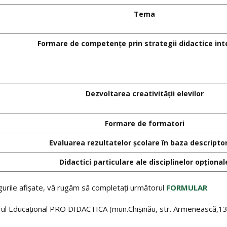
Tema
Formare de competențe prin strategii didactice int
Dezvoltarea creativității elevilor
Formare de formatori
Evaluarea rezultatelor școlare în baza descriptor
Didactici particulare ale disciplinelor opțional
ngurile afișate, vă rugăm să completați următorul
FORMULAR
ntrul Educațional PRO DIDACTICA (mun.Chişinău, str. Armenească,13