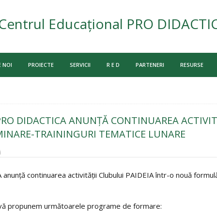
Centrul Educațional PRO DIDACTI
 NOI
PROIECTE
SERVICII
R E D
PARTENERI
RESURSE
RO DIDACTICA ANUNȚĂ CONTINUAREA ACTIVITĂȚ
INARE-TRAININGURI TEMATICE LUNARE
i
nunţă continuarea activității Clubului PAIDEIA într-o nouă formulă
, vă propunem următoarele programe de formare: