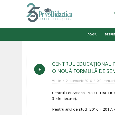
Skip
to
ACASĂ
DESPRE
content
CENTRUL EDUCAȚIONAL P
O NOUĂ FORMULĂ DE SEM
Vitalie
2 noiembrie 2016
0 Comentari
Centrul Educaţional PRO DIDACTICA a
3 zile fiecare).
Pentru anul de studii 2016 – 2017