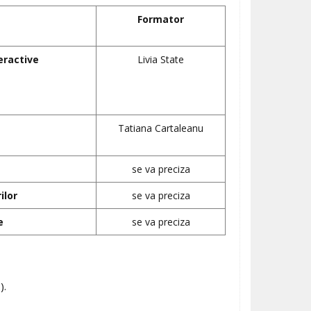
Formator
eractive
Livia State
Tatiana Cartaleanu
se va preciza
ilor
se va preciza
e
se va preciza
).