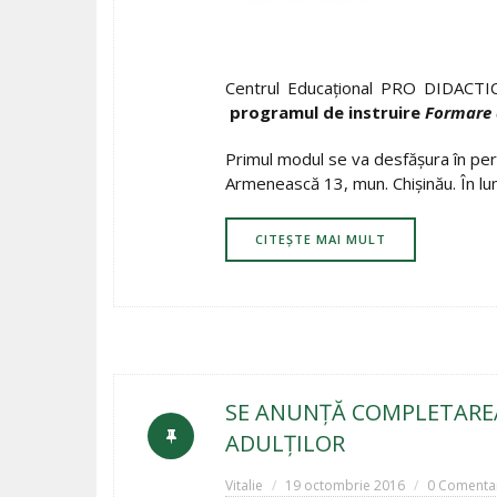
Centrul Educațional PRO DIDACTICA
programul de instruire
Formare d
Primul modul se va desfășura în pe
Armenească 13, mun. Chișinău. În lu
CITEȘTE MAI MULT
SE ANUNȚĂ COMPLETARE
ADULȚILOR
Vitalie
19 octombrie 2016
0 Comentar