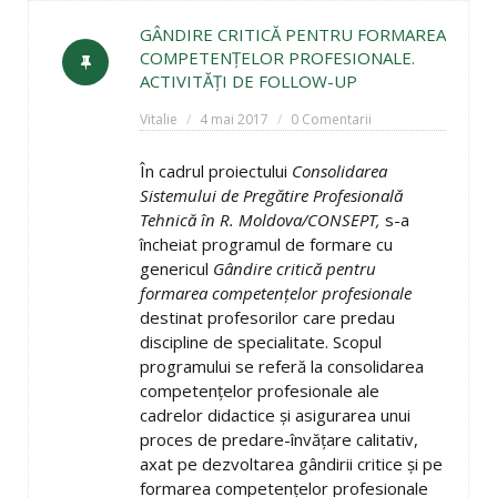
GÂNDIRE CRITICĂ PENTRU FORMAREA
COMPETENŢELOR PROFESIONALE.
ACTIVITĂŢI DE FOLLOW-UP
Vitalie
4 mai 2017
0 Comentarii
În cadrul proiectului
Consolidarea
Sistemului de Pregătire Profesională
Tehnică în R. Moldova/CONSEPT,
s-a
încheiat programul de formare cu
genericul
Gândire critică pentru
formarea competenţelor profesionale
destinat profesorilor care predau
discipline de specialitate. Scopul
programului se referă la consolidarea
competenţelor profesionale ale
cadrelor didactice şi asigurarea unui
proces de predare-învăţare calitativ,
axat pe dezvoltarea gândirii critice şi pe
formarea competenţelor profesionale