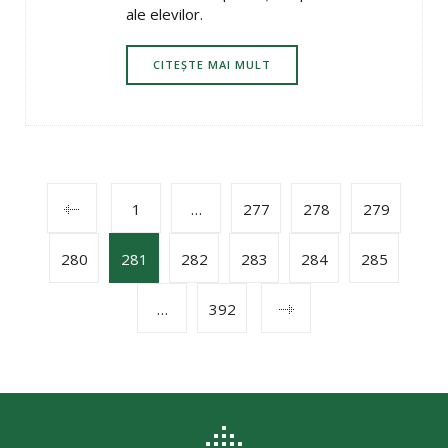
ale elevilor.
CITEȘTE MAI MULT
POSTS
1
…
277
278
279
280
281
282
283
284
285
NAVIGATION
…
392