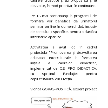
cadrele didactice și-au propus să și le
dezvolte, în mod prioritar, în continuare.
Pe 18 mai participanții la programul de
formare vor beneficia de următorul
seminar on-line în domeniul dat, inclusiv
de consultații specifice, pentru a clarifica
întrebările apărute.
Activitatea a avut loc în cadrul
proiectului ”Promovarea și dezvoltarea
educației interculturale în formarea
inițială a cadrelor didactice”,
implementat de C.E. PRO DIDACTICA,
cu sprijinul Fundației pentru
copii
Pestalozzi
din Elveția.
Viorica GORAȘ-POSTICĂ, expert proiect