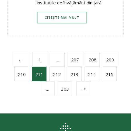
instituțiile de învățământ din țară.
CITEȘTE MAI MULT
POSTS
1
…
207
208
209
210
211
212
213
214
215
NAVIGATION
…
303