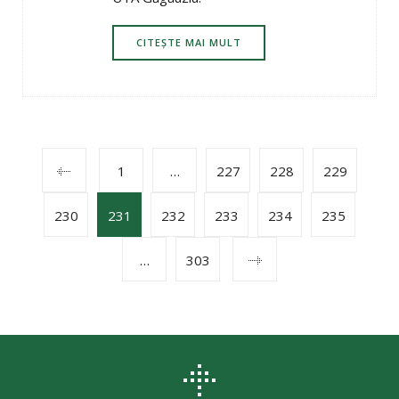
CITEȘTE MAI MULT
POSTS
1
…
227
228
229
230
231
232
233
234
235
NAVIGATION
…
303