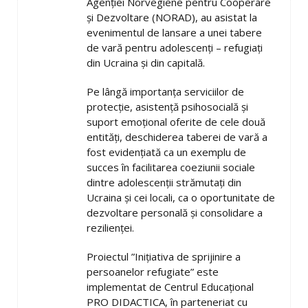
Agenției Norvegiene pentru Cooperare
și Dezvoltare (NORAD), au asistat la
evenimentul de lansare a unei tabere
de vară pentru adolescenți – refugiați
din Ucraina și din capitală.
Pe lângă importanța serviciilor de
protecție, asistență psihosocială și
suport emoțional oferite de cele două
entități, deschiderea taberei de vară a
fost evidențiată ca un exemplu de
succes în facilitarea coeziunii sociale
dintre adolescenții strămutați din
Ucraina și cei locali, ca o oportunitate de
dezvoltare personală și consolidare a
rezilienței.
Proiectul ”Inițiativa de sprijinire a
persoanelor refugiate” este
implementat de Centrul Educațional
PRO DIDACTICA, în parteneriat cu