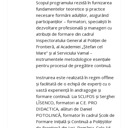
Scopul programului rezidă în furnizarea
fundamentelor teoretice și practice
necesare formării adulților, asigurând
participanților – formatori, specialiști în
dezvoltare profesională și manageri cu
atribuții de formare din cadrul
Inspectoratului General al Poliției de
Frontieră, al Academiei „Ștefan cel
Mare” și al Serviciului Vamal –
instrumentele metodologice esențiale
pentru procesul de pregătire continuă.
Instruirea este realizată în regim offline
și facilitată de o echipă de experți cu o
vastă experiență în andragogie și
formare continuă: Lia SCLIFOS și Serghei
LÎSENCO, formatori ai C.E. PRO
DIDACTICA, alături de Daniel
POTOLINCĂ, formator în cadrul Școlii de
Formare Inițială și Continuă a Polițiștilor
de Frontieră din Iași, România. Cele 16