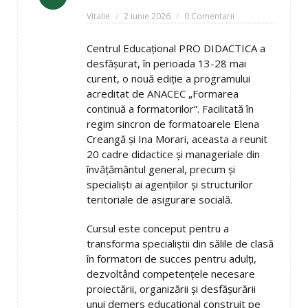
Vitalie
2 iunie 2026
0 Comentarii
Centrul Educațional PRO DIDACTICA a
desfășurat, în perioada 13-28 mai
curent, o nouă ediție a programului
acreditat de ANACEC „Formarea
continuă a formatorilor”. Facilitată în
regim sincron de formatoarele Elena
Creangă și Ina Morari, aceasta a reunit
20 cadre didactice și manageriale din
învățământul general, precum și
specialiști ai agențiilor și structurilor
teritoriale de asigurare socială.
Cursul este conceput pentru a
transforma specialiștii din sălile de clasă
în formatori de succes pentru adulți,
dezvoltând competențele necesare
proiectării, organizării și desfășurării
unui demers educațional construit pe