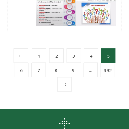
POSTS
1
2
3
4
5
6
7
8
9
…
392
NAVIGATION